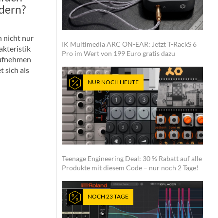
dern?
 nicht nur
IK Multimedia ARC ON-EAR: Jetzt T-RackS 6
kteristik
Pro im Wert von 199 Euro gratis dazu
aufnehmen
 sich als
NUR NOCH HEUTE
Teenage Engineering Deal: 30 % Rabatt auf alle
Produkte mit diesem Code – nur noch 2 Tage!
NOCH 23 TAGE