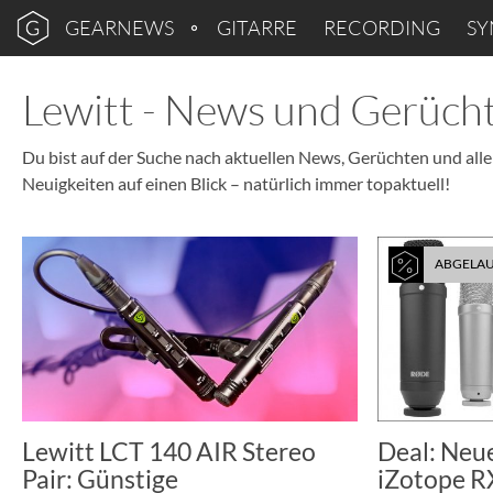
GEARNEWS
GITARRE
RECORDING
SY
Lewitt - News und Gerüch
Du bist auf der Suche nach aktuellen News, Gerüchten und allem
Neuigkeiten auf einen Blick – natürlich immer topaktuell!
ABGELA
Lewitt LCT 140 AIR Stereo
Deal: Neu
Pair: Günstige
iZotope R