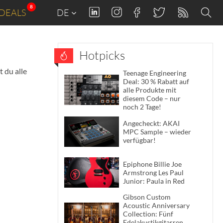
8
DEALS
DE
Hotpicks
 du alle
Teenage Engineering
Deal: 30 % Rabatt auf
alle Produkte mit
diesem Code – nur
noch 2 Tage!
Angecheckt: AKAI
MPC Sample – wieder
verfügbar!
Epiphone Billie Joe
Armstrong Les Paul
Junior: Paula in Red
Gibson Custom
Acoustic Anniversary
Collection: Fünf
Edelakustikgitarren