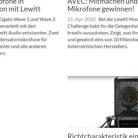
fone in
AVEC: Mitmachen und
on mit Lewitt
Mikrofone gewinnen!
Elgato Wave 1 und Wave 3
21. Apr. 2020
·
Bei der Lewitt Mus
enarbeit mit den
Challenge habt ihr die Gelegenhei
ewitt Audio entstanden. Zwei
kreativ auszutoben. Zeigt, was ih
ensatormikrofone für
und gewinnt eins von 10 Mikrofo
aster und alle anderen
österreichischen Herstellers.
rs.
Richtcharakteristik ei