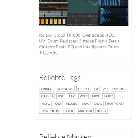
Roland Cloud TR-808, Eventide SplitEQ,
UVI Drum Replacer: 3 starke Plugin-Deals
für fette Beats, EQ und intelligentes Drum-
Triggering
Beliebte Tags
VIDEO
WINDOWS
EFFEKT
FX
AU
MACOS
PLUG-IN
VST
AAX
VST3
MIDI
64 BIT
PEDAL
OSX
PLUGIN
MAC
DEAL
HOTPICKS
KOSTENLOS
FILTER
MAC OSX
32 BIT
Beliebte Marken