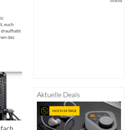
ANZEIGE
ic
t, euch
r draufhabt
nen des
Aktuelle Deals
NOCH 24 TAGE
nfach