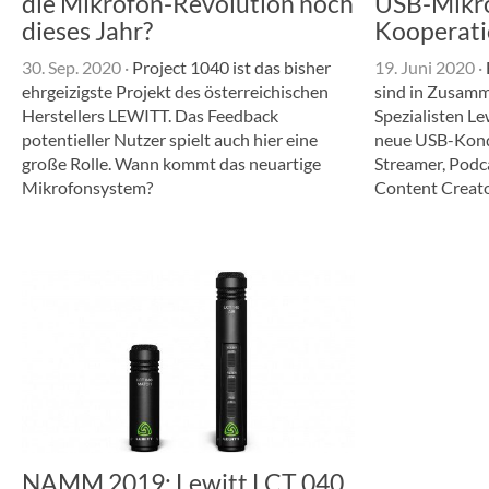
die Mikrofon-Revolution noch
USB-Mikro
dieses Jahr?
Kooperati
30. Sep. 2020
·
Project 1040 ist das bisher
19. Juni 2020
·
ehrgeizigste Projekt des österreichischen
sind in Zusamm
Herstellers LEWITT. Das Feedback
Spezialisten L
potentieller Nutzer spielt auch hier eine
neue USB-Kond
große Rolle. Wann kommt das neuartige
Streamer, Podc
Mikrofonsystem?
Content Creato
NAMM 2019: Lewitt LCT 040