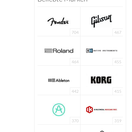
704
467
464
455
442
415
370
319