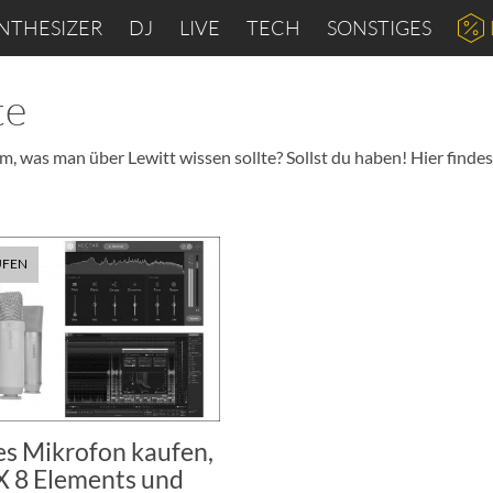
NTHESIZER
DJ
LIVE
TECH
SONSTIGES
te
, was man über Lewitt wissen sollte? Sollst du haben! Hier findest
UFEN
es Mikrofon kaufen,
X 8 Elements und