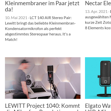
Kleinmembraner im Paar jetzt
Nectar El
da!
13. Apr. 2021
·
ausgewählten 
10. Mai 2021
·
LCT 140 AIR Stereo Pair:
kurze Zeit Zot
Lewitt bringt das beliebte Kleinmembran-
8 Elements kos
Kondensatormikrofon als perfekt
abgestimmtes Stereopaar heraus. It's a
Match!
LEWITT Project 1040: Kommt
Elgato Wa