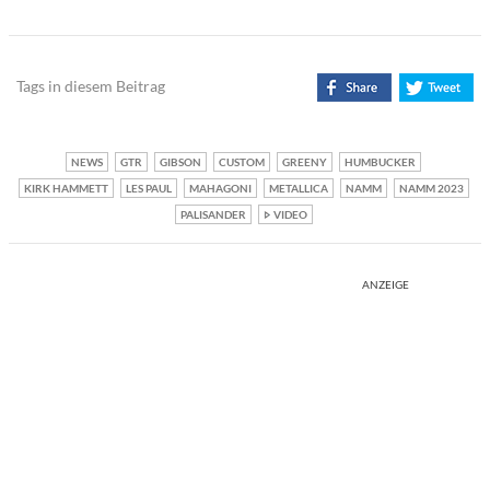
Tags in diesem Beitrag
NEWS
GTR
GIBSON
CUSTOM
GREENY
HUMBUCKER
KIRK HAMMETT
LES PAUL
MAHAGONI
METALLICA
NAMM
NAMM 2023
PALISANDER
VIDEO
ANZEIGE