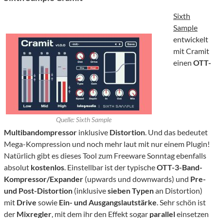
Sixth
Sample
entwickelt
mit Cramit
einen
OTT-
Quelle: Sixth Sample
Multibandompressor
inklusive
Distortion
. Und das bedeutet
Mega-Kompression und noch mehr laut mit nur einem Plugin!
Natürlich gibt es dieses Tool zum Freeware Sonntag ebenfalls
absolut
kostenlos
. Einstellbar ist der typische
OTT-3-Band-
Kompressor/Expander
(upwards und downwards) und
Pre-
und Post-Distortion
(inklusive
sieben Typen
an Distortion)
mit
Drive
sowie
Ein- und Ausgangslautstärke
. Sehr schön ist
der
Mixregler
, mit dem ihr den Effekt sogar
parallel
einsetzen