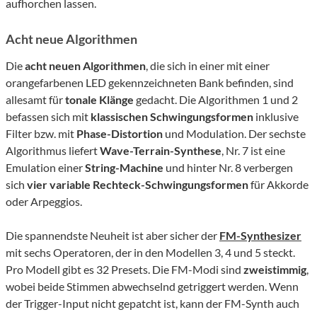
aufhorchen lassen.
Acht neue Algorithmen
Die
acht neuen Algorithmen
, die sich in einer mit einer
orangefarbenen LED gekennzeichneten Bank befinden, sind
allesamt für
tonale Klänge
gedacht. Die Algorithmen 1 und 2
befassen sich mit
klassischen Schwingungsformen
inklusive
Filter bzw. mit
Phase-Distortion
und Modulation. Der sechste
Algorithmus liefert
Wave-Terrain-Synthese
, Nr. 7 ist eine
Emulation einer
String-Machine
und hinter Nr. 8 verbergen
sich
vier variable Rechteck-Schwingungsformen
für Akkorde
oder Arpeggios.
Die spannendste Neuheit ist aber sicher der
FM-Synthesizer
mit sechs Operatoren, der in den Modellen 3, 4 und 5 steckt.
Pro Modell gibt es 32 Presets. Die FM-Modi sind
zweistimmig
,
wobei beide Stimmen abwechselnd getriggert werden. Wenn
der Trigger-Input nicht gepatcht ist, kann der FM-Synth auch