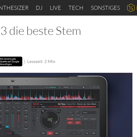
NTHESIZER
DJ
LIVE
TECH
SONSTIGES
3 die beste Stem
|
Lesezeit: 2 Min