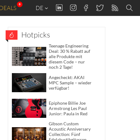
8
DEALS
DE
Hotpicks
Teenage Engineering
Deal: 30 % Rabatt auf
alle Produkte mit
diesem Code – nur
noch 2 Tage!
Angecheckt: AKAI
MPC Sample – wieder
verfügbar!
Epiphone Billie Joe
Armstrong Les Paul
Junior: Paula in Red
Gibson Custom
Acoustic Anniversary
Collection: Fünf
Edelakustikgitarren