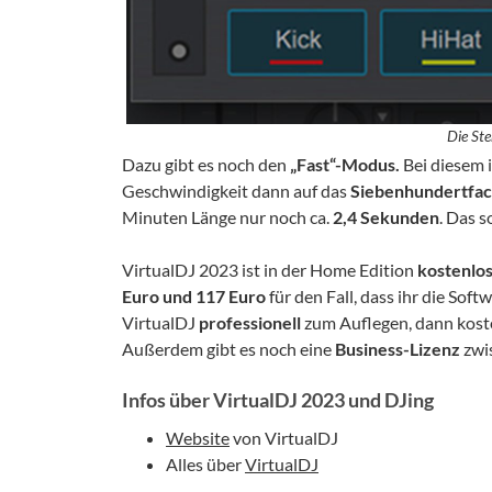
Die St
Dazu gibt es noch den
„Fast“-Modus.
Bei diesem i
Geschwindigkeit dann auf das
Siebenhundertfa
Minuten Länge nur noch ca.
2,4 Sekunden
. Das s
VirtualDJ 2023 ist in der Home Edition
kostenlo
Euro und 117 Euro
für den Fall, dass ihr die Sof
VirtualDJ
professionell
zum Auflegen, dann kost
Außerdem gibt es noch eine
Business-Lizenz
zwi
Infos über VirtualDJ 2023 und DJing
Website
von VirtualDJ
Alles über
VirtualDJ