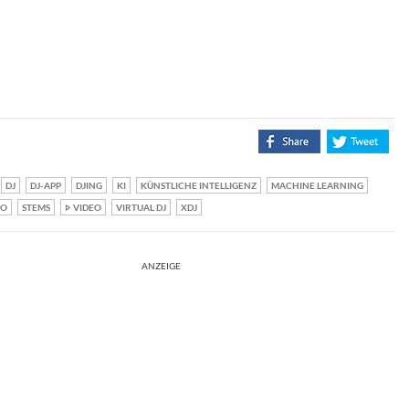
DJ
DJ-APP
DJING
KI
KÜNSTLICHE INTELLIGENZ
MACHINE LEARNING
TO
STEMS
VIDEO
VIRTUAL DJ
XDJ
ANZEIGE