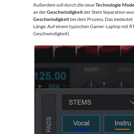
Außerdem soll durch die neue
Technologie
Mode
an der
Geschwindigkeit
der Stem Separation wur
Geschwindigkeit
bei dem Prozess. Das bedeutet 
Länge. Auf einem typischen Gamer-Laptop mit RT
Geschwindigkeit).