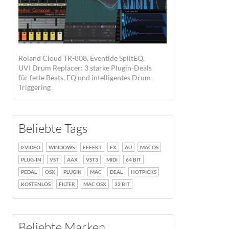
Roland Cloud TR-808, Eventide SplitEQ,
UVI Drum Replacer: 3 starke Plugin-Deals
für fette Beats, EQ und intelligentes Drum-
Triggering
Beliebte Tags
VIDEO
WINDOWS
EFFEKT
FX
AU
MACOS
PLUG-IN
VST
AAX
VST3
MIDI
64 BIT
PEDAL
OSX
PLUGIN
MAC
DEAL
HOTPICKS
KOSTENLOS
FILTER
MAC OSX
32 BIT
Beliebte Marken