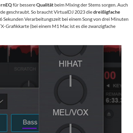
rnEQ
für bessere
Qualität
beim Mixing der Stems sorgen. Auch
de geschraubt. So braucht VirtualDJ 2023 die
dreißigfache
6 Sekunden Verarbeitungszeit bei einem Song von drei Minuten
X-Grafikkarte (bei einem M1 Mac ist es die zwanzigfache