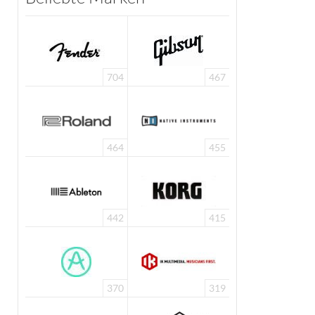
704
467
464
455
442
415
370
319