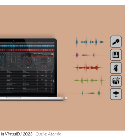
s in VirtualDJ 2023 ·
Quelle: Atomix