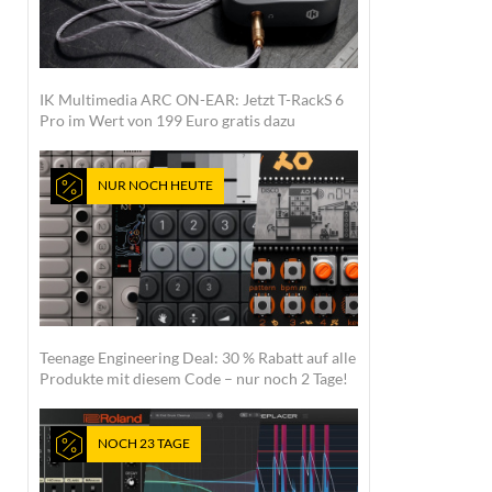
IK Multimedia ARC ON-EAR: Jetzt T-RackS 6
Pro im Wert von 199 Euro gratis dazu
NUR NOCH HEUTE
Teenage Engineering Deal: 30 % Rabatt auf alle
Produkte mit diesem Code – nur noch 2 Tage!
NOCH 23 TAGE