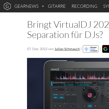
GEARNEWS
GITARRE
RECORDING
SY
Bringt VirtualDJ 202
Separation für DJs?
07. Dez. 2022
von
Julian Schmauch
|
|