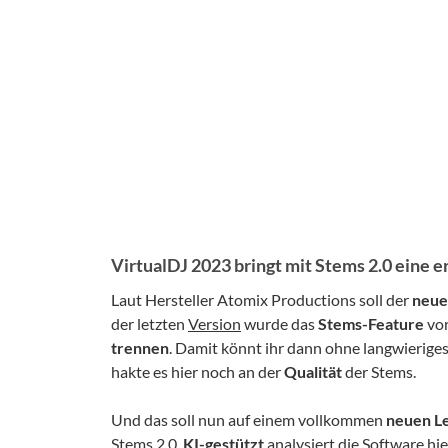
VirtualDJ 2023 bringt mit Stems 2.0 eine 
Laut Hersteller Atomix Productions soll der
neue
der letzten
Version
wurde das
Stems-Feature
vor
trennen
. Damit könnt ihr dann ohne langwierig
hakte es hier noch an der
Qualität
der Stems.
Und das soll nun auf einem vollkommen
neuen L
Stems 2.0
.
KI-gestützt
analysiert die Software hie