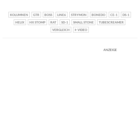
KOLUMNEN
GTR
BOSS
LINE6
STRYMON
BONEDO
CE-1
DS-1
HELIX
HX STOMP
RAT
SD-1
SMALL STONE
TUBESCREAMER
VERGLEICH
VIDEO
ANZEIGE