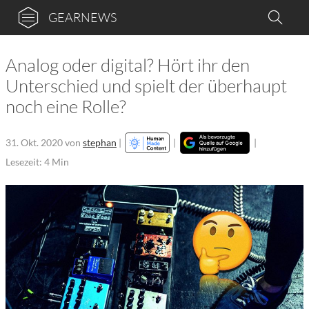
GEARNEWS
Analog oder digital? Hört ihr den
Unterschied und spielt der überhaupt
noch eine Rolle?
31. Okt. 2020
von
stephan
|
|
|
Lesezeit: 4 Min