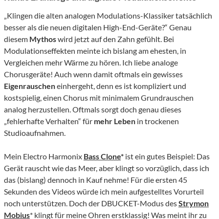
„Klingen die alten analogen Modulations-Klassiker tatsächlich
besser als die neuen digitalen High-End-Geräte?“ Genau
diesem
Mythos
wird jetzt auf den Zahn gefühlt. Bei
Modulationseffekten meinte ich bislang am ehesten, in
Vergleichen mehr Wärme zu hören. Ich liebe analoge
Chorusgeräte! Auch wenn damit oftmals ein gewisses
Eigenrauschen
einhergeht, denn es ist kompliziert und
kostspielig, einen Chorus mit minimalem Grundrauschen
analog herzustellen. Oftmals sorgt doch genau dieses
„fehlerhafte Verhalten“ für
mehr Leben
in trockenen
Studioaufnahmen.
Mein Electro Harmonix
Bass Clone
*
ist ein gutes Beispiel: Das
Gerät rauscht wie das Meer, aber klingt so vorzüglich, dass ich
das (bislang) dennoch in Kauf nehme! Für die ersten 45
Sekunden des Videos würde ich mein aufgestelltes Vorurteil
noch unterstützen. Doch der DBUCKET-Modus des
Strymon
Mobius
* klingt für meine Ohren erstklassig! Was meint ihr zu