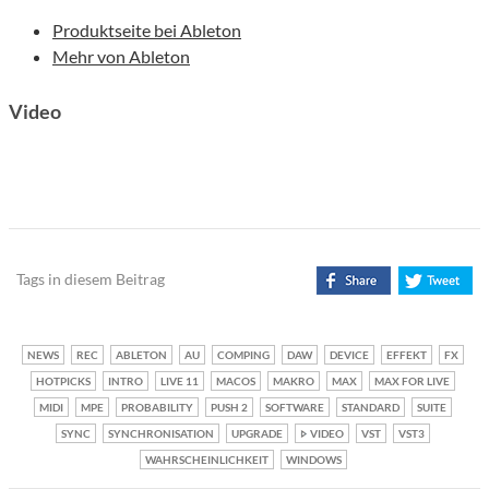
Produktseite bei Ableton
Mehr von Ableton
Video
Tags in diesem Beitrag
NEWS
REC
ABLETON
AU
COMPING
DAW
DEVICE
EFFEKT
FX
HOTPICKS
INTRO
LIVE 11
MACOS
MAKRO
MAX
MAX FOR LIVE
MIDI
MPE
PROBABILITY
PUSH 2
SOFTWARE
STANDARD
SUITE
SYNC
SYNCHRONISATION
UPGRADE
VIDEO
VST
VST3
WAHRSCHEINLICHKEIT
WINDOWS