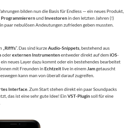
hrungen bilden nun die Basis für Endless — ein neues Produkt,
Programmierern
und
Investoren
in den letzten Jahren (!)
t ein paar nebulösen Andeutungen zufrieden geben mussten.
n „
Rifffs
“. Das sind kurze
Audio-Snippets
, bestehend aus
n
oder
externen Instrumenten
entweder direkt auf dem
iOS
-
n ein neues Layer dazu kommt oder ein bestehendes bearbeitet
 können mit Freunden in
Echtzeit
live in einem
Jam
getauscht
 deswegen kann man von überall darauf zugreifen.
rtes Interface
. Zum Start stehen direkt ein paar Soundpacks
zt, das ist eine sehr gute Idee! Ein
VST-Plugin
soll für eine
.