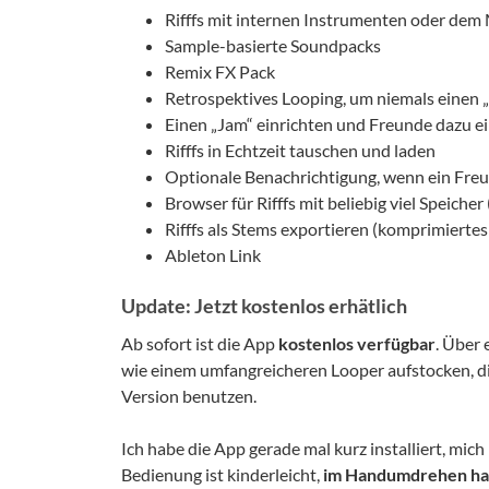
Rifffs mit internen Instrumenten oder de
Sample-basierte Soundpacks
Remix FX Pack
Retrospektives Looping, um niemals einen
Einen „Jam“ einrichten und Freunde dazu e
Rifffs in Echtzeit tauschen und laden
Optionale Benachrichtigung, wenn ein Freun
Browser für Rifffs mit beliebig viel Speiche
Rifffs als Stems exportieren (komprimierte
Ableton Link
Update: Jetzt kostenlos erhätlich
Ab sofort ist die App
kostenlos verfügbar
. Über
wie einem umfangreicheren Looper aufstocken, die
Version benutzen.
Ich habe die App gerade mal kurz installiert, mich
Bedienung ist kinderleicht,
im Handumdrehen habt