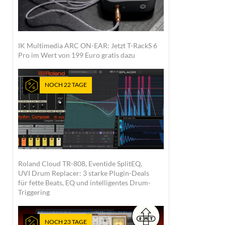
IK Multimedia ARC ON-EAR: Jetzt T-RackS 6
Pro im Wert von 199 Euro gratis dazu
NOCH 22 TAGE
Roland Cloud TR-808, Eventide SplitEQ,
UVI Drum Replacer: 3 starke Plugin-Deals
für fette Beats, EQ und intelligentes Drum-
Triggering
NOCH 23 TAGE