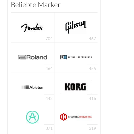
Beliebte Marken
704
467
464
455
442
416
371
319