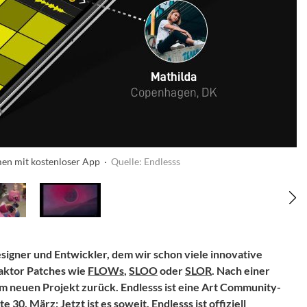
men mit kostenloser App ·
Quelle: Endlesss
esigner und Entwickler, dem wir schon viele innovative
aktor Patches wie
FLOWs
,
SLOO
oder
SLOR
. Nach einer
nem neuen Projekt zurück. Endlesss ist eine Art Community-
e 30. März: Jetzt ist es soweit, Endlesss ist offiziell