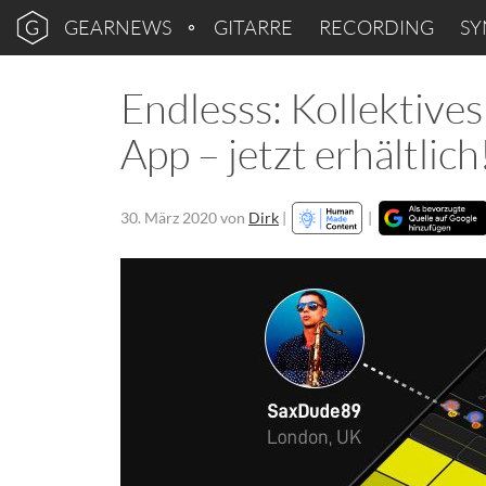
GEARNEWS
GITARRE
RECORDING
SY
Endlesss: Kollektive
App – jetzt erhältlich
30. März 2020
von
Dirk
|
|