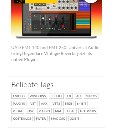
UAD EMT 140 und EMT 250: Universal Audio
bringt legendäre Vintage-Reverbs jetzt als
native Plugins
Beliebte Tags
VIDEO
WINDOWS
EFFEKT
FX
AU
MACOS
PLUG-IN
VST
AAX
VST3
MIDI
64 BIT
PEDAL
OSX
PLUGIN
MAC
DEAL
HOTPICKS
KOSTENLOS
FILTER
MAC OSX
32 BIT