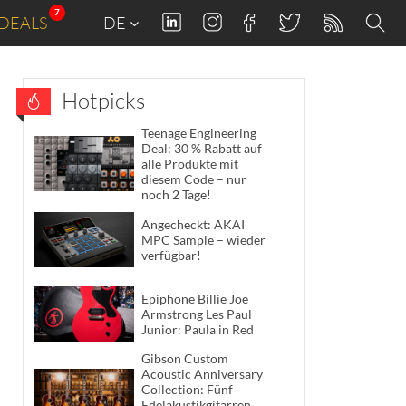
7
DEALS
DE
Hotpicks
Teenage Engineering
Deal: 30 % Rabatt auf
alle Produkte mit
diesem Code – nur
noch 2 Tage!
Angecheckt: AKAI
MPC Sample – wieder
verfügbar!
Epiphone Billie Joe
Armstrong Les Paul
Junior: Paula in Red
Gibson Custom
Acoustic Anniversary
Collection: Fünf
Edelakustikgitarren