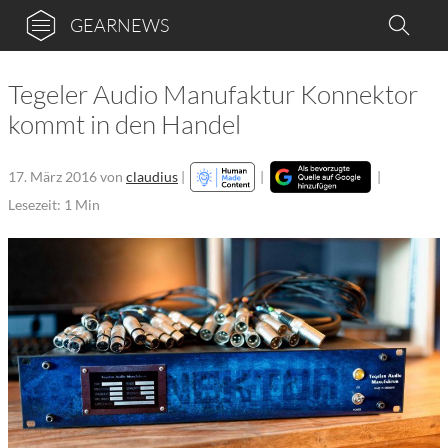
GEARNEWS
Tegeler Audio Manufaktur Konnektor
kommt in den Handel
17. März 2016
von
claudius
|
|
|
Lesezeit: 1 Min