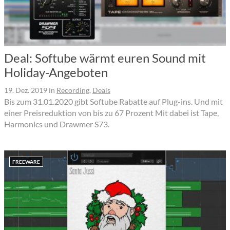
Deal: Softube wärmt euren Sound mit
Holiday-Angeboten
19. Dez. 2019
in
Recording
,
Deals
Bis zum 31.01.2020 gibt Softube Rabatte auf Plug-ins. Und mit
einer Preisreduktion von bis zu 67 Prozent Mit dabei ist Tape,
Harmonics und Drawmer S73.
FREEWARE