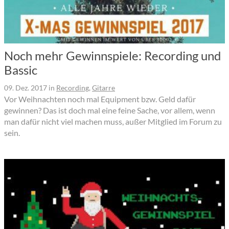
Noch mehr Gewinnspiele: Recording und
Bassic
09. Dez. 2017
in
Recording
,
Gitarre
Vor Weihnachten noch mal Equipment bzw. Geld dafür
gewinnen? Das ist doch mal eine feine Sache, vor allem, wenn
man dafür nicht viel machen muss, außer Mitglied im Forum zu
sein.