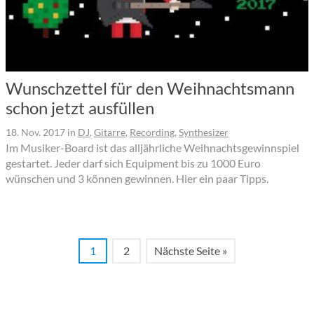
Wunschzettel für den Weihnachtsmann
schon jetzt ausfüllen
18. Nov. 2017
in
DJ
,
Gitarre
,
Recording
,
Synthesizer
Im Musiker-Board ist das alljährliche Weihnachtsgewinnspiel
gestartet. Jeder darf sich Equipment bis zu 1000 Euro
wünschen und 3 können gewinnen. Hier ein paar Tipps.
1
2
Nächste Seite »