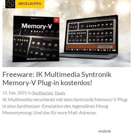
ABGELAUFEN
Freeware: IK Multimedia Syntronik
Memory-V Plug-in kostenlos!
15. Feb. 2021
in
Synthesizer
,
Deals
IK Multimedia verschenkt mit dem Syntronik Memory-V Plug-
in eine Synthesizer-Emulation des legendären Moog
Memorymoog. Und das für eure Mail-Adresse.
ANZEIGE