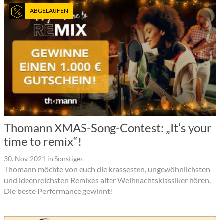
ABGELAUFEN
Thomann XMAS-Song-Contest: „It’s your
time to remix“!
30. Nov. 2021
in
Sonstiges
Thomann möchte von euch die krassesten, ungewöhnlichsten
und ideenreichsten Remixes alter Weihnachtsklassiker hören.
Die beste Performance gewinnt!