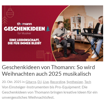
Geschenkideen von Thomann: So wird
Weihnachten auch 2025 musikalisch
20. Okt. 2025
in
Gitarre
,
DJ
,
Live
,
Recording
,
Synthesizer
,
Tech
Von Einsteiger-Instrumenten bis Pro-Equipment: Die
Geschenkideen von Thomann bringen kreative Ideen für ein
unvergessliches Weihnachtsfest.