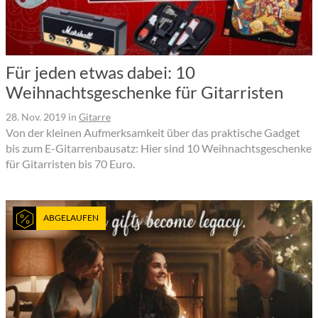
Für jeden etwas dabei: 10
Weihnachtsgeschenke für Gitarristen
28. Nov. 2019
in
Gitarre
Von der kleinen Aufmerksamkeit über das praktische Gadget
bis zum E-Gitarrenbausatz: Hier sind 10 Weihnachtsgeschenke
für Gitarristen bis 70 Euro.
ABGELAUFEN