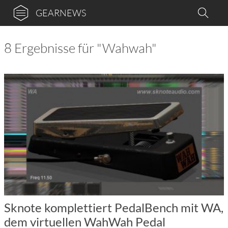
GEARNEWS
8 Ergebnisse für "Wahwah"
Sknote komplettiert PedalBench mit WA,
dem virtuellen WahWah Pedal