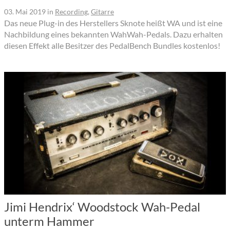
03. Mai 2019
in
Recording
,
Gitarre
Das neue Plug-in des Herstellers Sknote heißt WA und ist eine
Nachbildung eines bekannten WahWah-Pedals. Dazu erhalten
diesen Effekt alle Besitzer des PedalBench Bundles kostenlos!
Jimi Hendrix‘ Woodstock Wah-Pedal
unterm Hammer