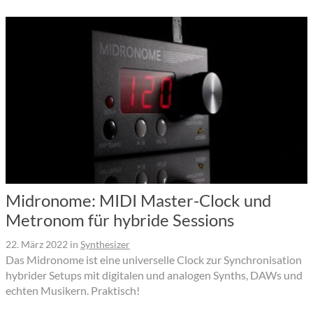
Midronome: MIDI Master-Clock und
Metronom für hybride Sessions
22. März 2022
in
Synthesizer
Das Midronome ist eine universelle Clock zur Synchronisation
hybrider Setups mit digitalen und analogen Synths, DAWs und
echten Musikern. Praktisch!