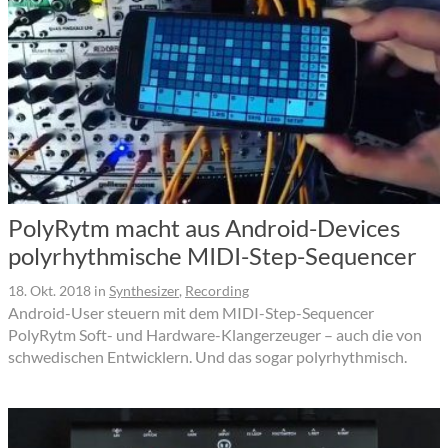
PolyRytm macht aus Android-Devices
polyrhythmische MIDI-Step-Sequencer
18. Okt. 2018
in
Synthesizer
,
Recording
Android-User steuern mit dem MIDI-Step-Sequencer
PolyRytm Soft- und Hardware-Klangerzeuger – auch die von
schwedischen Entwicklern. Und das sogar polyrhythmisch.