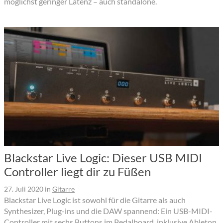
möglichst geringer Latenz – auch standalone.
Blackstar Live Logic: Dieser USB MIDI
Controller liegt dir zu Füßen
27. Juli 2020
in
Gitarre
Blackstar Live Logic ist sowohl für die Gitarre als auch
Synthesizer, Plug-ins und die DAW spannend: Ein USB-MIDI-
Controller mit sechs Buttons im Pedalboard, inklusive Ableton