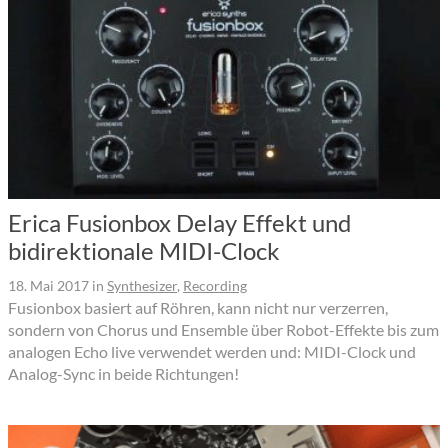
Erica Fusionbox Delay Effekt und
bidirektionale MIDI-Clock
18. Mai 2017
in
Synthesizer
,
Recording
Fusionbox basiert auf Röhren, kann nicht nur verzerren,
sondern von Chorus und Ensemble über Robot-Effekte bis zum
analogen Echo live verwendet werden und: MIDI-Clock und
Analog-Sync in beide Richtungen!