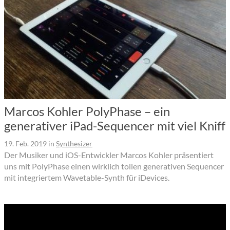
Marcos Kohler PolyPhase – ein
generativer iPad-Sequencer mit viel Kniff
19. Feb. 2019
in
Synthesizer
Der Musiker und iOS-Entwickler Marcos Kohler präsentiert
uns mit PolyPhase einen wirklich tollen generativen Sequencer
mit integriertem Wavetable-Synth für iDevices.