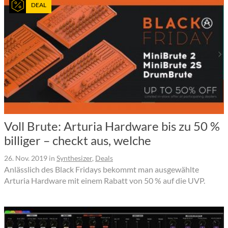
DEAL
Voll Brute: Arturia Hardware bis zu 50 %
billiger – checkt aus, welche
26. Nov. 2019
in
Synthesizer
,
Deals
Anlässlich des Black Fridays bekommt man ausgewählte
Arturia Hardware mit einem Rabatt von 50 % auf die UVP.