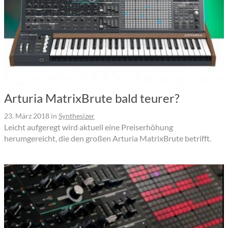
Arturia MatrixBrute bald teurer?
23. März 2018
in
Synthesizer
Leicht aufgeregt wird aktuell eine Preiserhöhung
herumgereicht, die den großen Arturia MatrixBrute betrifft.