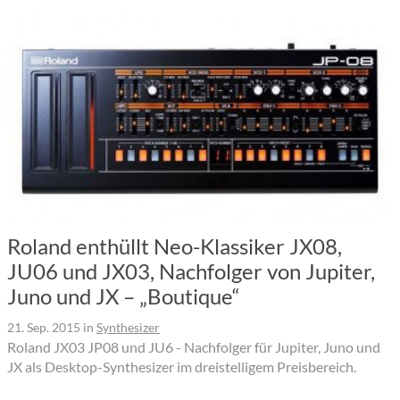
Roland enthüllt Neo-Klassiker JX08,
JU06 und JX03, Nachfolger von Jupiter,
Juno und JX – „Boutique“
21. Sep. 2015
in
Synthesizer
Roland JX03 JP08 und JU6 - Nachfolger für Jupiter, Juno und
JX als Desktop-Synthesizer im dreistelligem Preisbereich.