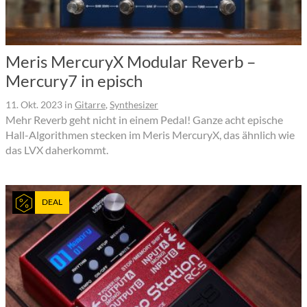
Meris MercuryX Modular Reverb –
Mercury7 in episch
11. Okt. 2023
in
Gitarre
,
Synthesizer
Mehr Reverb geht nicht in einem Pedal! Ganze acht epische
Hall-Algorithmen stecken im Meris MercuryX, das ähnlich wie
das LVX daherkommt.
DEAL