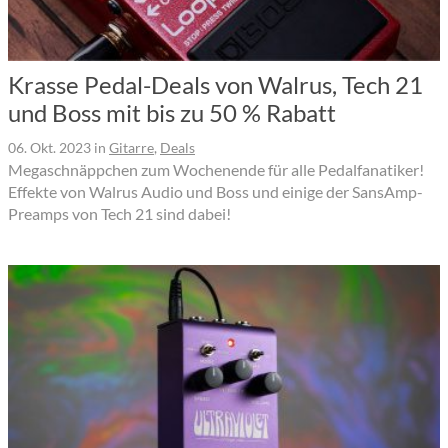
Krasse Pedal-Deals von Walrus, Tech 21
und Boss mit bis zu 50 % Rabatt
06. Okt. 2023
in
Gitarre
,
Deals
Megaschnäppchen zum Wochenende für alle Pedalfanatiker!
Effekte von Walrus Audio und Boss und einige der SansAmp-
Preamps von Tech 21 sind dabei!