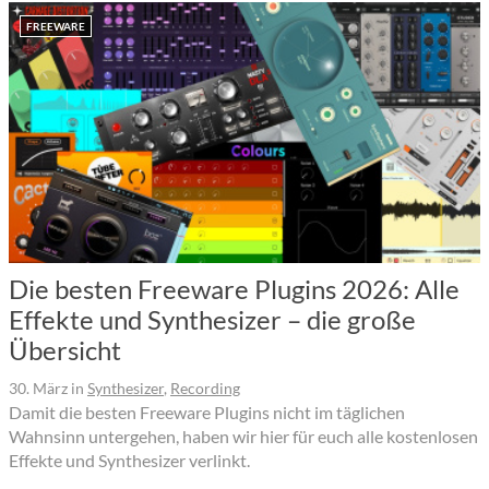
FREEWARE
Die besten Freeware Plugins 2026: Alle
Effekte und Synthesizer – die große
Übersicht
30. März
in
Synthesizer
,
Recording
Damit die besten Freeware Plugins nicht im täglichen
Wahnsinn untergehen, haben wir hier für euch alle kostenlosen
Effekte und Synthesizer verlinkt.