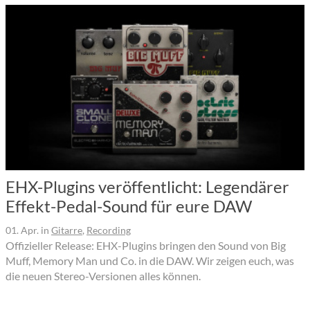
EHX-Plugins veröffentlicht: Legendärer
Effekt-Pedal-Sound für eure DAW
01. Apr.
in
Gitarre
,
Recording
Offizieller Release: EHX-Plugins bringen den Sound von Big
Muff, Memory Man und Co. in die DAW. Wir zeigen euch, was
die neuen Stereo-Versionen alles können.