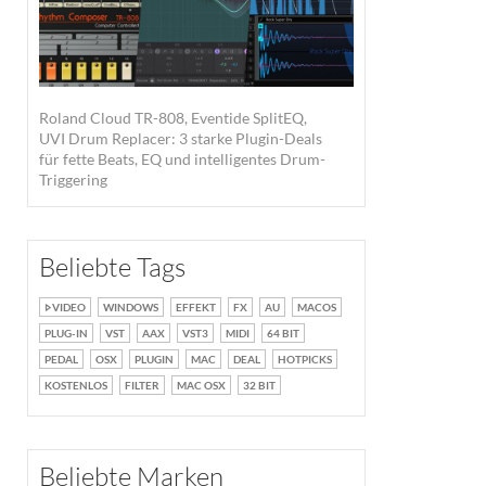
Roland Cloud TR-808, Eventide SplitEQ,
UVI Drum Replacer: 3 starke Plugin-Deals
für fette Beats, EQ und intelligentes Drum-
Triggering
Beliebte Tags
VIDEO
WINDOWS
EFFEKT
FX
AU
MACOS
PLUG-IN
VST
AAX
VST3
MIDI
64 BIT
PEDAL
OSX
PLUGIN
MAC
DEAL
HOTPICKS
KOSTENLOS
FILTER
MAC OSX
32 BIT
Beliebte Marken