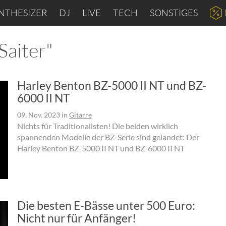
NTHESIZER
DJ
LIVE
TECH
SONSTIGES
Saiter"
Harley Benton BZ-5000 II NT und BZ-
6000 II NT
09. Nov. 2023
in
Gitarre
Nichts für Traditionalisten! Die beiden wirklich
spannenden Modelle der BZ-Serie sind gelandet: Der
Harley Benton BZ-5000 II NT und BZ-6000 II NT
Die besten E-Bässe unter 500 Euro:
Nicht nur für Anfänger!