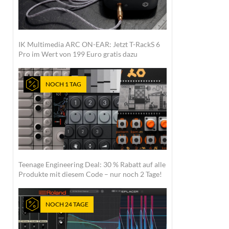
IK Multimedia ARC ON-EAR: Jetzt T-RackS 6
Pro im Wert von 199 Euro gratis dazu
NOCH 1 TAG
Teenage Engineering Deal: 30 % Rabatt auf alle
Produkte mit diesem Code – nur noch 2 Tage!
NOCH 24 TAGE