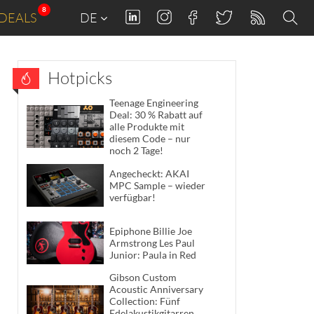
8
DEALS
DE
Hotpicks
Teenage Engineering
Deal: 30 % Rabatt auf
alle Produkte mit
diesem Code – nur
noch 2 Tage!
Angecheckt: AKAI
MPC Sample – wieder
verfügbar!
Epiphone Billie Joe
Armstrong Les Paul
Junior: Paula in Red
Gibson Custom
Acoustic Anniversary
Collection: Fünf
Edelakustikgitarren