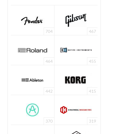
704
467
464
455
442
415
370
319