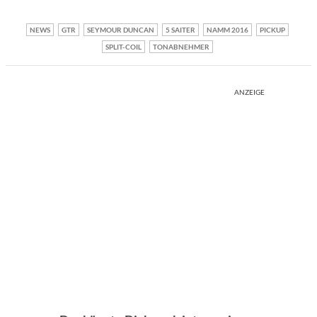
NEWS
GTR
SEYMOUR DUNCAN
5 SAITER
NAMM 2016
PICKUP
SPLIT-COIL
TONABNEHMER
ANZEIGE