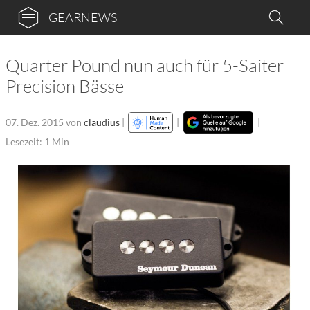
GEARNEWS
Quarter Pound nun auch für 5-Saiter
Precision Bässe
07. Dez. 2015
von
claudius
|
|
|
Lesezeit: 1 Min