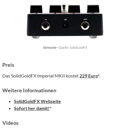
Stirnseite ·
Quelle: SolidGoldFX
Preis
Das SolidGoldFX Imperial MKII kostet
229 Euro
*
.
Weitere Informationen
SolidGoldFX Webseite
Sofort her damit!
*
Videos