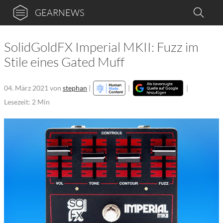
GEARNEWS
SolidGoldFX Imperial MKII: Fuzz im
Stile eines Gated Muff
04. März 2021
von
stephan
|
|
|
Lesezeit: 2 Min