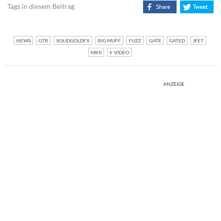
Tags in diesem Beitrag
NEWS
GTR
SOLIDGOLDFX
BIG MUFF
FUZZ
GATE
GATED
JFET
MKII
VIDEO
ANZEIGE