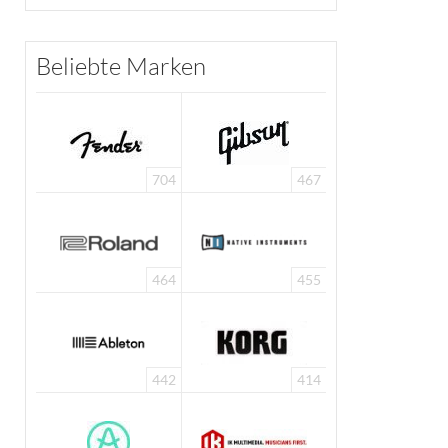
Beliebte Marken
704
467
464
455
442
414