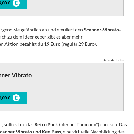
9,00 €
a irgendwie gefährlich an und emuliert den
Scanner-Vibrato-
eich zu dem Ideengeber gibt es aber mehr
en Aktion bezahlst du
19 Euro
(regulär 29 Euro).
Affiliate Links
nner Vibrato
9,00 €
t, solltest du das
Retro Pack
(
hier bei Thomann
*) checken. Das
Scanner Vibrato und Kee Bass
, eine virtuelle Nachbildung des