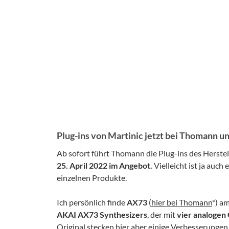
Plug-ins von Martinic jetzt bei Thomann u
Ab sofort führt Thomann die Plug-ins des Herstel
25. April 2022 im Angebot.
Vielleicht ist ja auch
einzelnen Produkte.
Ich persönlich finde
AX73
(
hier bei Thomann
*) a
AKAI AX73 Synthesizers
, der mit
vier analogen 
Original stecken hier aber einige Verbesserungen