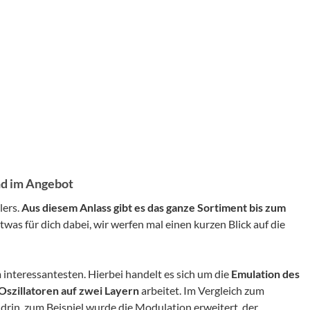
nd im Angebot
lers.
Aus diesem Anlass gibt es das ganze Sortiment bis zum
 etwas für dich dabei, wir werfen mal einen kurzen Blick auf die
m interessantesten. Hierbei handelt es sich um die
Emulation des
Oszillatoren auf zwei Layern
arbeitet. Im Vergleich zum
 drin, zum Beispiel wurde die Modulation erweitert, der