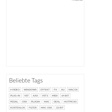
Beliebte Tags
VIDEO
WINDOWS
EFFEKT
FX
AU
MACOS
PLUG-IN
VST
AAX
VST3
MIDI
64 BIT
PEDAL
OSX
PLUGIN
MAC
DEAL
HOTPICKS
KOSTENLOS
FILTER
MAC OSX
32 BIT