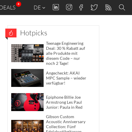
8
DEALS
DE
Hotpicks
Teenage Engineering
Deal: 30 % Rabatt auf
alle Produkte mit
diesem Code – nur
noch 2 Tage!
Angecheckt: AKAI
MPC Sample – wieder
verfügbar!
Epiphone Billie Joe
Armstrong Les Paul
Junior: Paula in Red
Gibson Custom
Acoustic Anniversary
Collection: Fünf
Edelakustikgitarren