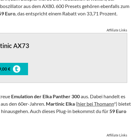
uboszillator aus dem AX80. 600 Presets gehören ebenfalls zum
59 Euro
, das entspricht einem Rabatt von 33,71 Prozent.
Affiliate Links
tinic AX73
9,00 €
etreue
Emulation der Elka Panther 300
aus. Dabei handelt es
l aus den 60er-Jahren.
Martinic Elka
(
hier bei Thomann
*) bietet
al hinausgehen. Auch dieses Plug-in bekommst du für
59 Euro
Affiliate Links