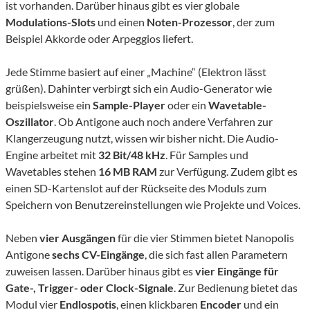
ist vorhanden. Darüber hinaus gibt es vier globale
Modulations-Slots
und einen
Noten-Prozessor
, der zum
Beispiel Akkorde oder Arpeggios liefert.
Jede Stimme basiert auf einer „Machine“ (Elektron lässt
grüßen). Dahinter verbirgt sich ein Audio-Generator wie
beispielsweise ein
Sample-Player
oder ein
Wavetable-
Oszillator
. Ob Antigone auch noch andere Verfahren zur
Klangerzeugung nutzt, wissen wir bisher nicht. Die Audio-
Engine arbeitet mit
32 Bit/48 kHz
. Für Samples und
Wavetables stehen
16 MB RAM
zur Verfügung. Zudem gibt es
einen SD-Kartenslot auf der Rückseite des Moduls zum
Speichern von Benutzereinstellungen wie Projekte und Voices.
Neben
vier Ausgängen
für die vier Stimmen bietet Nanopolis
Antigone
sechs CV-Eingänge
, die sich fast allen Parametern
zuweisen lassen. Darüber hinaus gibt es
vier Eingänge für
Gate-, Trigger- oder Clock-Signale
. Zur Bedienung bietet das
Modul vier
Endlospotis
, einen klickbaren
Encoder
und ein