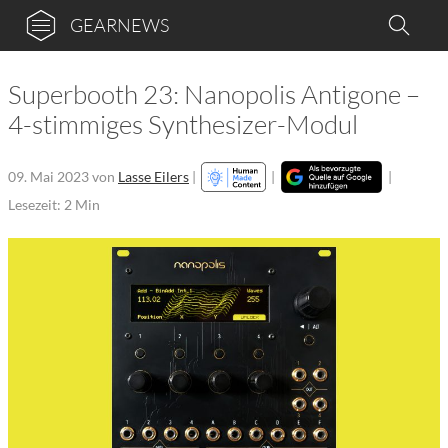
GEARNEWS
Superbooth 23: Nanopolis Antigone –
4-stimmiges Synthesizer-Modul
09. Mai 2023
von
Lasse Eilers
|
|
|
Lesezeit: 2 Min