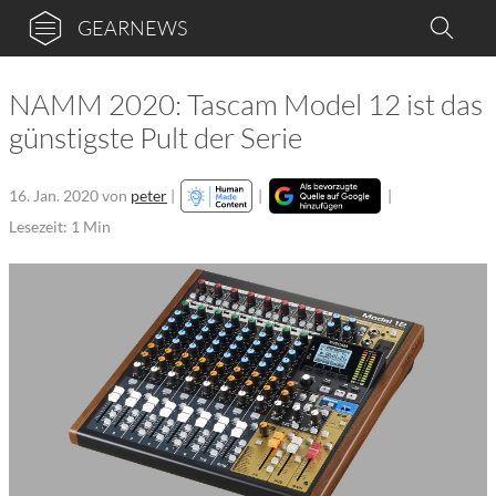
GEARNEWS
NAMM 2020: Tascam Model 12 ist das
günstigste Pult der Serie
16. Jan. 2020
von
peter
|
|
|
Lesezeit: 1 Min