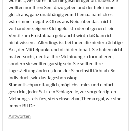
wurde…, weil sie es noch nie gesehen/gehört haben. Sie
wollten nur Ihren Senf dazu geben und der fiele immer
gleich aus, ganz unabhängig vom Thema…nämlich es
wäre immer negativ. Ob es aus Neid, über das , nicht
vorhandene, eigene Kleingeld ist, oder ob generell ein
Ventil zum Frustabbau gebraucht wird, daß kann ich
nicht wissen …Allerdings ist bei Ihnen die niederträchtige
Art , der Mittelpunkt und nicht der Inhalt. Sie haben nicht
mal versucht, neutral Ihre Meininung zu formulieren,
sondern sie wollten garstig sein. Sie sollten Ihre
TagesZeitung ändern, denn der Schreibstil färbt ab. So
individuell, wie das Tageshoroskop,
Stammtischparoltauglich, möglichst mies und einfach
gestrickt, jeder Satz, ein Schlagzeile, zur vorgefertigten
Meinung, stets fies, stets einsetzbar, Thema egal, wir sind
immer BILDe .
Antworten