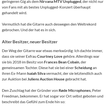
geringeren Gig als dem
Nirvana MTV Unplugged
, der nicht nur
von Fans mit als bestes Unplugged-Konzert überhaupt
gehandelt wird.
Vermutlich hat die Gitarre auch deswegen den Weltrekord
gebrochen. Und der hat es in sich.
Alter Besitzer, neuer Besitzer
Der Weg der Gitarre war etwas merkwürdig: Ich dachte immer,
dass sie seiner Exfrau
Courtney Love
gehöre. Allerdings war
sie bis 2018 im Besitz von
Frances Bean Cobain
, der
gemeinsamen Tochter. Diese hat sie bei einer
Scheidung
an
ihren Ex-Mann
Isaiah Silva
vermacht, der sie letztendlich auch
zur Auktion bei
Juliens Auction House
gebracht hat.
Den Zuschlag hat der Gründer von
Røde Microphones
, Peter
Freedman, bekommen. Er hat sogar vor Ort selbst geboten und
beschreibt das Gefühl zum Ende hin so: