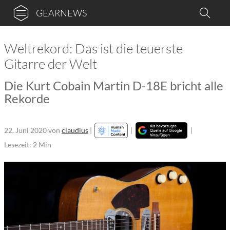
GEARNEWS
Weltrekord: Das ist die teuerste
Gitarre der Welt
Die Kurt Cobain Martin D-18E bricht alle
Rekorde
22. Juni 2020
von
claudius
|
|
|
Lesezeit: 2 Min