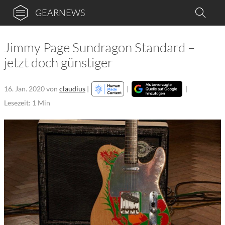
GEARNEWS
Jimmy Page Sundragon Standard –
jetzt doch günstiger
16. Jan. 2020
von
claudius
|
|
|
Lesezeit: 1 Min