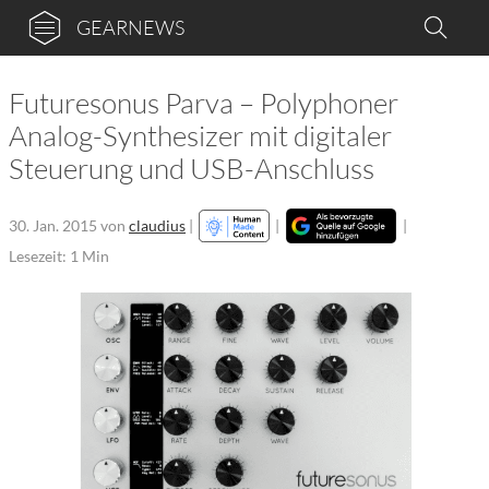
GEARNEWS
Futuresonus Parva – Polyphoner
Analog-Synthesizer mit digitaler
Steuerung und USB-Anschluss
30. Jan. 2015
von
claudius
|
|
|
Lesezeit: 1 Min