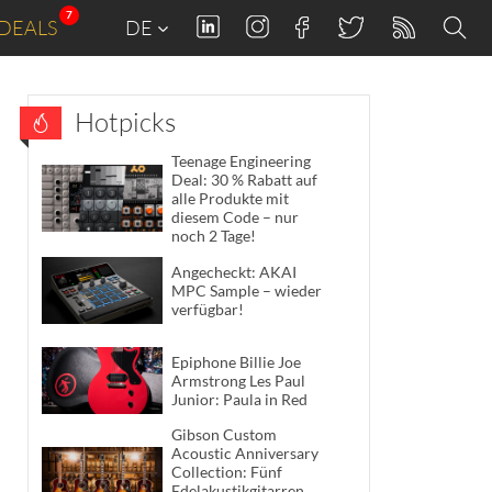
7
DEALS
DE
Hotpicks
Teenage Engineering
Deal: 30 % Rabatt auf
alle Produkte mit
diesem Code – nur
noch 2 Tage!
Angecheckt: AKAI
MPC Sample – wieder
verfügbar!
Epiphone Billie Joe
Armstrong Les Paul
Junior: Paula in Red
Gibson Custom
Acoustic Anniversary
Collection: Fünf
Edelakustikgitarren