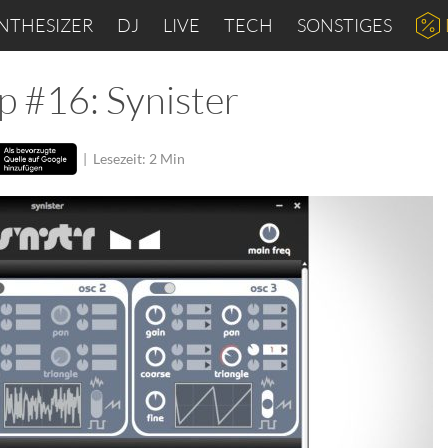
NTHESIZER
DJ
LIVE
TECH
SONSTIGES
p #16: Synister
|
Lesezeit: 2 Min