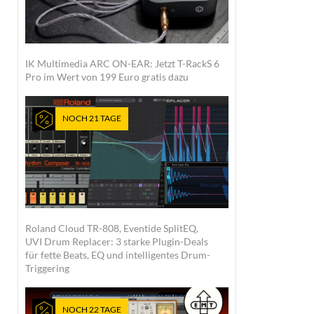
IK Multimedia ARC ON-EAR: Jetzt T-RackS 6
Pro im Wert von 199 Euro gratis dazu
NOCH 21 TAGE
Roland Cloud TR-808, Eventide SplitEQ,
UVI Drum Replacer: 3 starke Plugin-Deals
für fette Beats, EQ und intelligentes Drum-
Triggering
NOCH 22 TAGE