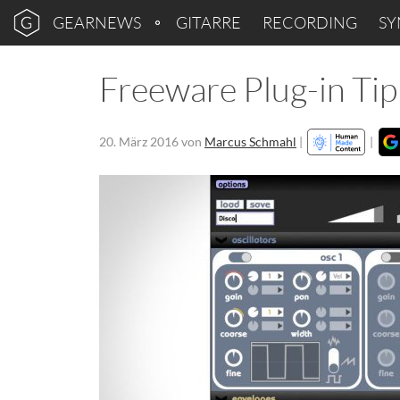
GEARNEWS
GITARRE
RECORDING
SY
Freeware Plug-in Tip
20. März 2016
von
Marcus Schmahl
|
|