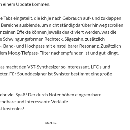
h in einem Update kommen.
 Tabs eingeteilt, die ich je nach Gebrauch auf- und zuklappen
ge“ Bereiche ausblende, um nicht ständig darüber hinweg scrollen
einzelnen Effekte können jeweils deaktiviert werden, was die
ie Schwingungsformen Rechteck, Sägezahn, zusätzlich
f-, Band- und Hochpass mit einstellbarer Resonanz. Zusätzlich
l dem Moog-Tiefpass-Filter nachempfunden ist und gut klingt.
u das macht den VST-Synthesizer so interessant. LFOs und
eter. Für Sounddesigner ist Synister bestimmt eine große
sehr viel Spaß! Der durch Notenhöhen eingrenzbare
endbare und interessante Verläufe.
st kostenlos!
ANZEIGE