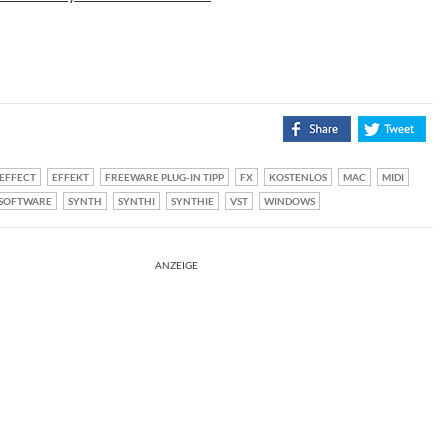
EFFECT
EFFEKT
FREEWARE PLUG-IN TIPP
FX
KOSTENLOS
MAC
MIDI
SOFTWARE
SYNTH
SYNTHI
SYNTHIE
VST
WINDOWS
ANZEIGE