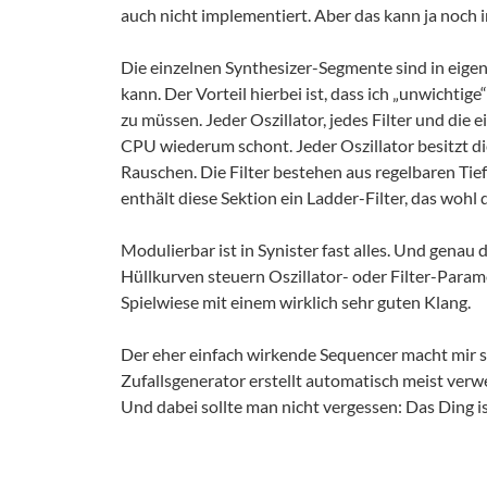
auch nicht implementiert. Aber das kann ja noc
Die einzelnen Synthesizer-Segmente sind in eigene
kann. Der Vorteil hierbei ist, dass ich „unwichti
zu müssen. Jeder Oszillator, jedes Filter und die 
CPU wiederum schont. Jeder Oszillator besitzt d
Rauschen. Die Filter bestehen aus regelbaren Tie
enthält diese Sektion ein Ladder-Filter, das woh
Modulierbar ist in Synister fast alles. Und gena
Hüllkurven steuern Oszillator- oder Filter-Param
Spielwiese mit einem wirklich sehr guten Klang.
Der eher einfach wirkende Sequencer macht mir 
Zufallsgenerator erstellt automatisch meist verw
Und dabei sollte man nicht vergessen: Das Ding i