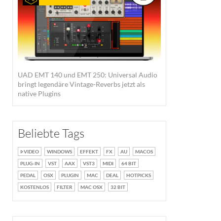
UAD EMT 140 und EMT 250: Universal Audio
bringt legendäre Vintage-Reverbs jetzt als
native Plugins
Beliebte Tags
VIDEO
WINDOWS
EFFEKT
FX
AU
MACOS
PLUG-IN
VST
AAX
VST3
MIDI
64 BIT
PEDAL
OSX
PLUGIN
MAC
DEAL
HOTPICKS
KOSTENLOS
FILTER
MAC OSX
32 BIT