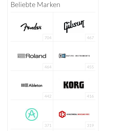
Beliebte Marken
704
467
464
455
442
416
371
319