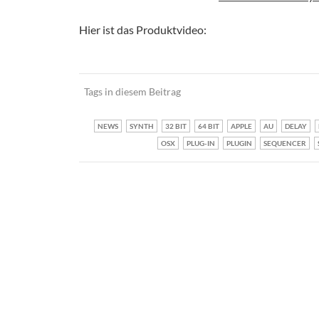
Hier ist das Produktvideo:
Tags in diesem Beitrag
NEWS
SYNTH
32 BIT
64 BIT
APPLE
AU
DELAY
OSX
PLUG-IN
PLUGIN
SEQUENCER