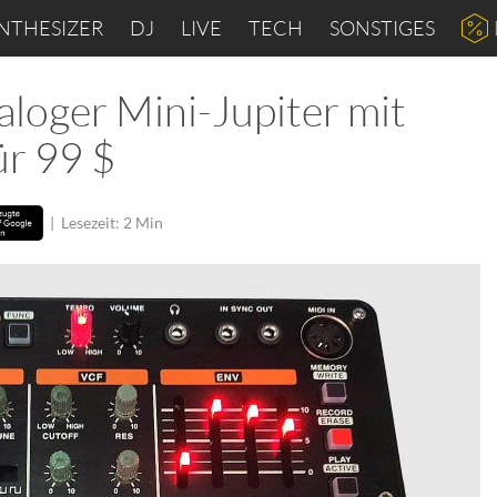
NTHESIZER
DJ
LIVE
TECH
SONSTIGES
aloger Mini-Jupiter mit
r 99 $
|
Lesezeit: 2 Min