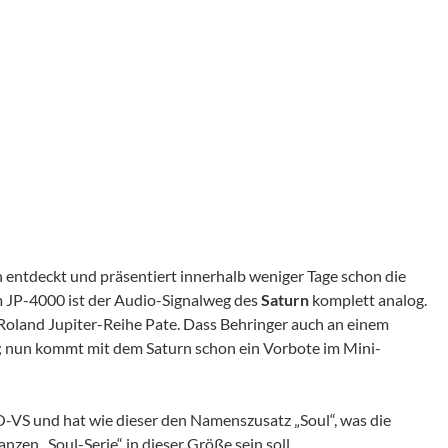
 entdeckt und präsentiert innerhalb weniger Tage schon die
m JP-4000 ist der Audio-Signalweg des
Saturn
komplett analog.
 Roland Jupiter-Reihe Pate. Dass Behringer auch an einem
nt; nun kommt mit dem Saturn schon ein Vorbote im Mini-
O-VS und hat wie dieser den Namenszusatz „Soul“, was die
nzen „Soul-Serie“ in dieser Größe sein soll.