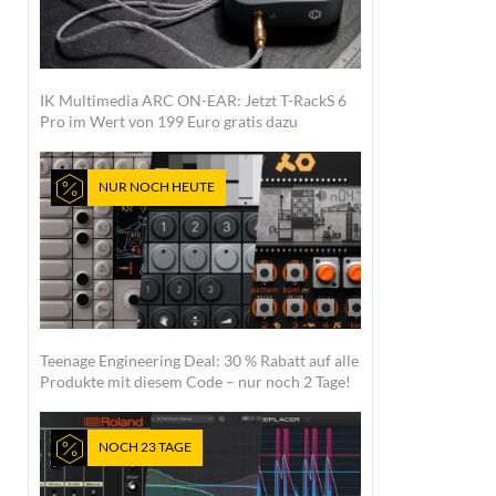
IK Multimedia ARC ON-EAR: Jetzt T-RackS 6
Pro im Wert von 199 Euro gratis dazu
NUR NOCH HEUTE
Teenage Engineering Deal: 30 % Rabatt auf alle
Produkte mit diesem Code – nur noch 2 Tage!
NOCH 23 TAGE