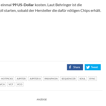
e einmal
99 US-Dollar
kosten. Laut Behringer ist die
 starten, sobald der Hersteller die dafür nötigen Chips erhält.
HOTPICKS
JUPITER
JUPITER 8
PARAPHON
SEQUENCER
SOUL
SYNC
VCA
VCF
VCO
ANZEIGE