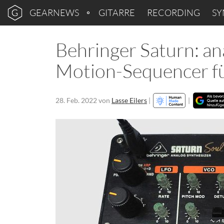
GEARNEWS
GITARRE
RECORDING
SY
Behringer Saturn: an
Motion-Sequencer fü
28. Feb. 2022
von
Lasse Eilers
|
|