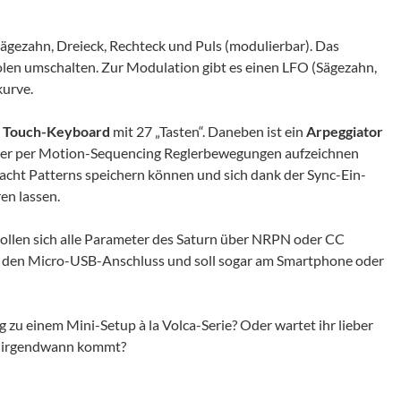
ägezahn, Dreieck, Rechteck und Puls (modulierbar). Das
 Polen umschalten. Zur Modulation gibt es einen LFO (Sägezahn,
kurve.
s
Touch-Keyboard
mit 27 „Tasten“. Daneben ist ein
Arpeggiator
der per Motion-Sequencing Reglerbewegungen aufzeichnen
l acht Patterns speichern können und sich dank der Sync-Ein-
en lassen.
llen sich alle Parameter des Saturn über NRPN oder CC
er den Micro-USB-Anschluss und soll sogar am Smartphone oder
g zu einem Mini-Setup à la Volca-Serie? Oder wartet ihr lieber
uch irgendwann kommt?