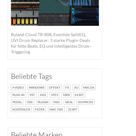
Roland Cloud TR-808, Eventide SplitEQ,
UVI Drum Replacer: 3 starke Plugin-Deals
für fette Beats, EQ und intelligentes Drum-
Triggering
Beliebte Tags
VIDEO
WINDOWS
EFFEKT
FX
AU
MACOS
PLUG-IN
VST
AAX
VST3
MIDI
64 BIT
PEDAL
OSX
PLUGIN
MAC
DEAL
HOTPICKS
KOSTENLOS
FILTER
MAC OSX
32 BIT
Beliebte Marken