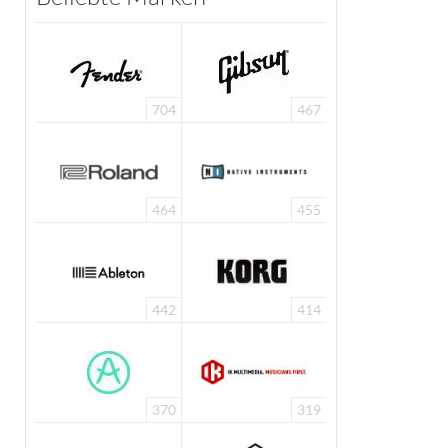
704
467
464
455
442
414
370
319