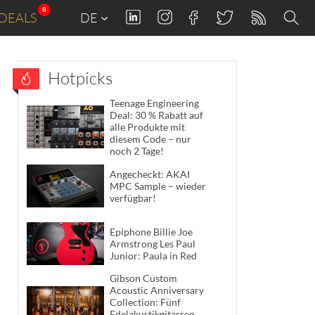
8
DEALS
DE
Hotpicks
Teenage Engineering
Deal: 30 % Rabatt auf
alle Produkte mit
diesem Code – nur
noch 2 Tage!
Angecheckt: AKAI
MPC Sample – wieder
verfügbar!
Epiphone Billie Joe
Armstrong Les Paul
Junior: Paula in Red
Gibson Custom
Acoustic Anniversary
Collection: Fünf
Edelakustikgitarren