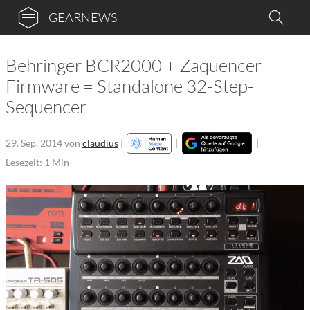
GEARNEWS
Behringer BCR2000 + Zaquencer
Firmware = Standalone 32-Step-
Sequencer
29. Sep. 2014
von
claudius
|
|
|
Lesezeit: 1 Min