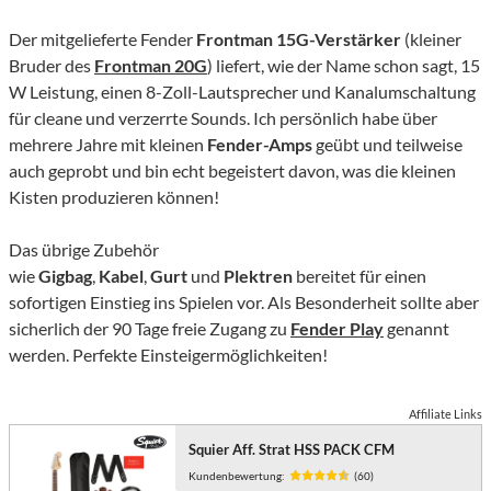
Der mitgelieferte Fender
Frontman 15G-Verstärker
(kleiner
Bruder des
Frontman 20G
) liefert, wie der Name schon sagt, 15
W Leistung, einen 8-Zoll-Lautsprecher und Kanalumschaltung
für cleane und verzerrte Sounds. Ich persönlich habe über
mehrere Jahre mit kleinen
Fender-Amps
geübt und teilweise
auch geprobt und bin echt begeistert davon, was die kleinen
Kisten produzieren können!
Das übrige Zubehör
wie
Gigbag
,
Kabel
,
Gurt
und
Plektren
bereitet für einen
sofortigen Einstieg ins Spielen vor. Als Besonderheit sollte aber
sicherlich der 90 Tage freie Zugang zu
Fender Play
genannt
werden. Perfekte Einsteigermöglichkeiten!
Affiliate Links
Squier Aff. Strat HSS PACK CFM
Kundenbewertung:
(60)