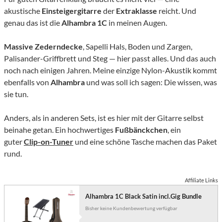
akustische
Einsteigergitarre
der
Extraklasse
reicht. Und
genau das ist die
Alhambra 1C
in meinen Augen.
Massive
Zederndecke
, Sapelli Hals, Boden und Zargen,
Palisander-Griffbrett und Steg — hier passt alles. Und das auch
noch nach einigen Jahren. Meine einzige Nylon-Akustik kommt
ebenfalls von
Alhambra
und was soll ich sagen: Die wissen, was
sie tun.
Anders, als in anderen Sets, ist es hier mit der Gitarre selbst
beinahe getan. Ein hochwertiges
Fußbänckchen
, ein
guter
Clip-on-Tuner
und eine schöne Tasche machen das Paket
rund.
Affiliate Links
Alhambra 1C Black Satin incl.Gig Bundle
Bisher keine Kundenbewertung verfügbar