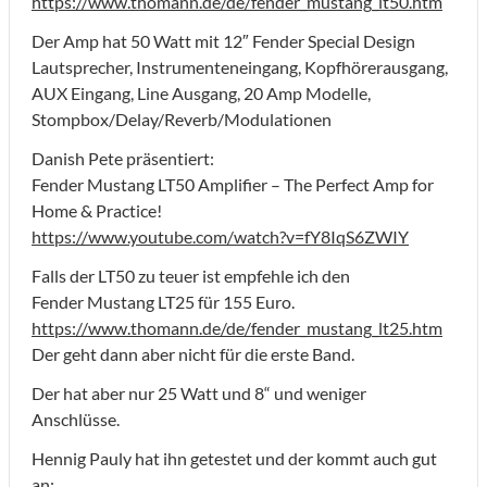
https://www.thomann.de/de/fender_mustang_lt50.htm
Der Amp hat 50 Watt mit 12″ Fender Special Design
Lautsprecher, Instrumenteneingang, Kopfhörerausgang,
AUX Eingang, Line Ausgang, 20 Amp Modelle,
Stompbox/Delay/Reverb/Modulationen
Danish Pete präsentiert:
Fender Mustang LT50 Amplifier – The Perfect Amp for
Home & Practice!
https://www.youtube.com/watch?v=fY8IqS6ZWIY
Falls der LT50 zu teuer ist empfehle ich den
Fender Mustang LT25 für 155 Euro.
https://www.thomann.de/de/fender_mustang_lt25.htm
Der geht dann aber nicht für die erste Band.
Der hat aber nur 25 Watt und 8“ und weniger
Anschlüsse.
Hennig Pauly hat ihn getestet und der kommt auch gut
an: