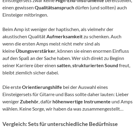
Einsteigersets zwar keine
High-End-Instrumente
bereitstellen,
einen gewissen
Qualitätsanspruch
dürfen (und sollten) auch
Einsteiger mitbringen.
Beim Amp ist weniger der haptischen, als vielmehr der
akustischen Qualität
Aufmerksamkeit
zu schenken. Auch
wenn die ersten Amps meist nicht mehr sind als
kleine
Übungsverstärker
, können sie einen enormen Einfluss
auf den Spaß an der Sache haben. Wer sich direkt zu Beginn
seiner Karriere über einen
satten
,
strukturierten Sound
freut,
bleibt ziemlich sicher dabei.
Die erste
Orientierungshilfe
bei der Auswahl eines
Einsteigersets für Gitarre und Bass sollte daher lauten: Lieber
weniger
Zubehör
, dafür
höhenwertige Instrumente
und Amps
wählen. Keine Sorge, wir haben da was zusammengestellt…
Vergleich: Sets für unterschiedliche Bedürfnisse