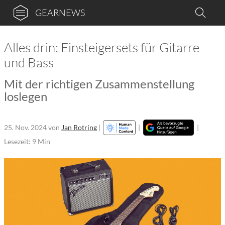
GEARNEWS
Alles drin: Einsteigersets für Gitarre
und Bass
Mit der richtigen Zusammenstellung
loslegen
25. Nov. 2024
von
Jan Rotring
|
|
|
Lesezeit: 9 Min