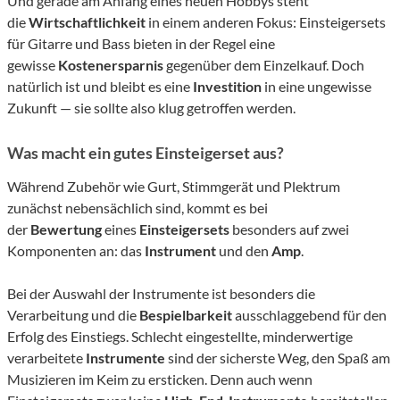
Und gerade am Anfang eines neuen Hobbys steht
die
Wirtschaftlichkeit
in einem anderen Fokus: Einsteigersets
für Gitarre und Bass bieten in der Regel eine
gewisse
Kostenersparnis
gegenüber dem Einzelkauf. Doch
natürlich ist und bleibt es eine
Investition
in eine ungewisse
Zukunft — sie sollte also klug getroffen werden.
Was macht ein gutes Einsteigerset aus?
Während Zubehör wie Gurt, Stimmgerät und Plektrum
zunächst nebensächlich sind, kommt es bei
der
Bewertung
eines
Einsteigersets
besonders auf zwei
Komponenten an: das
Instrument
und den
Amp
.
Bei der Auswahl der Instrumente ist besonders die
Verarbeitung und die
Bespielbarkeit
ausschlaggebend für den
Erfolg des Einstiegs. Schlecht eingestellte, minderwertige
verarbeitete
Instrumente
sind der sicherste Weg, den Spaß am
Musizieren im Keim zu ersticken. Denn auch wenn