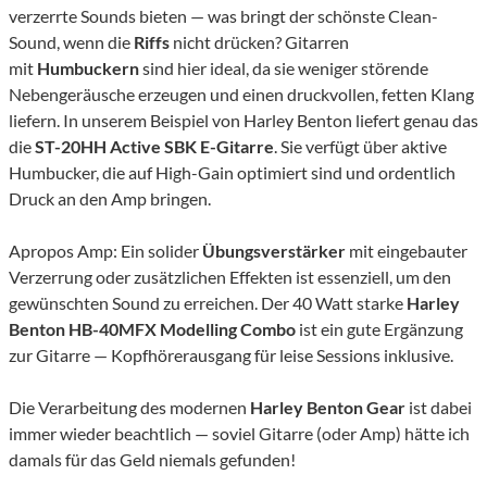
verzerrte Sounds bieten — was bringt der schönste Clean-
Sound, wenn die
Riffs
nicht drücken? Gitarren
mit
Humbuckern
sind hier ideal, da sie weniger störende
Nebengeräusche erzeugen und einen druckvollen, fetten Klang
liefern. In unserem Beispiel von Harley Benton liefert genau das
die
ST-20HH Active SBK E-Gitarre
. Sie verfügt über aktive
Humbucker, die auf High-Gain optimiert sind und ordentlich
Druck an den Amp bringen.
Apropos Amp: Ein solider
Übungsverstärker
mit eingebauter
Verzerrung oder zusätzlichen Effekten ist essenziell, um den
gewünschten Sound zu erreichen. Der 40 Watt starke
Harley
Benton HB-40MFX Modelling Combo
ist ein gute Ergänzung
zur Gitarre — Kopfhörerausgang für leise Sessions inklusive.
Die Verarbeitung des modernen
Harley Benton Gear
ist dabei
immer wieder beachtlich — soviel Gitarre (oder Amp) hätte ich
damals für das Geld niemals gefunden!