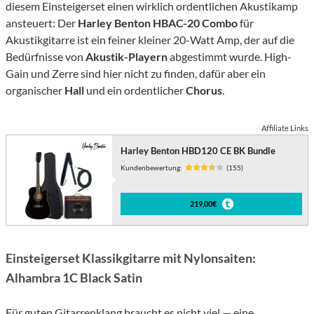
diesem Einsteigerset einen wirklich ordentlichen Akustikamp
ansteuert: Der
Harley Benton HBAC-20 Combo
für
Akustikgitarre ist ein feiner kleiner 20-Watt Amp, der auf die
Bedürfnisse von
Akustik-Playern
abgestimmt wurde. High-
Gain und Zerre sind hier nicht zu finden, dafür aber ein
organischer
Hall
und ein ordentlicher
Chorus
.
Affiliate Links
Harley Benton HBD120 CE BK Bundle
Kundenbewertung:
(155)
219,00€
Einsteigerset Klassikgitarre mit Nylonsaiten:
Alhambra 1C Black Satin
Für guten Gitarrenklang braucht es nicht viel — eine