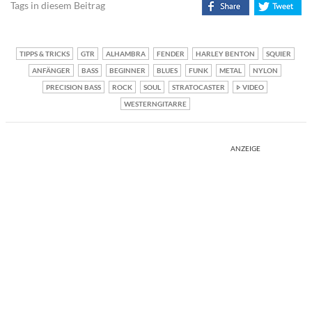
Tags in diesem Beitrag
TIPPS & TRICKS
GTR
ALHAMBRA
FENDER
HARLEY BENTON
SQUIER
ANFÄNGER
BASS
BEGINNER
BLUES
FUNK
METAL
NYLON
PRECISION BASS
ROCK
SOUL
STRATOCASTER
VIDEO
WESTERNGITARRE
ANZEIGE