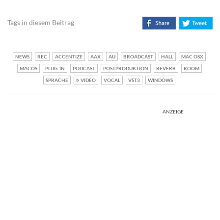
Tags in diesem Beitrag
NEWS
REC
ACCENTIZE
AAX
AU
BROADCAST
HALL
MAC OSX
MACOS
PLUG-IN
PODCAST
POSTPRODUKTION
REVERB
ROOM
SPRACHE
VIDEO
VOCAL
VST3
WINDOWS
ANZEIGE