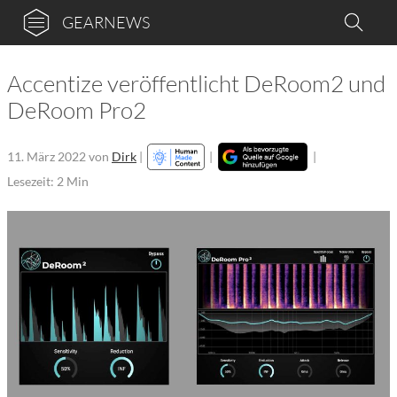
GEARNEWS
Accentize veröffentlicht DeRoom2 und
DeRoom Pro2
11. März 2022
von
Dirk
|
|
|
Lesezeit: 2 Min