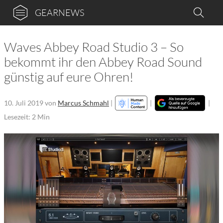
GEARNEWS
Waves Abbey Road Studio 3 – So
bekommt ihr den Abbey Road Sound
günstig auf eure Ohren!
10. Juli 2019
von
Marcus Schmahl
|
|
|
Lesezeit: 2 Min