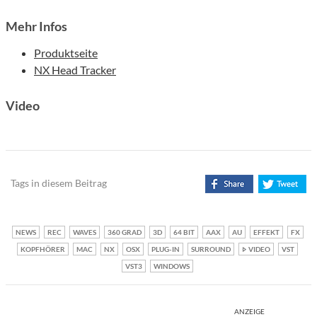
Mehr Infos
Produktseite
NX Head Tracker
Video
Tags in diesem Beitrag
NEWS
REC
WAVES
360 GRAD
3D
64 BIT
AAX
AU
EFFEKT
FX
KOPFHÖRER
MAC
NX
OSX
PLUG-IN
SURROUND
VIDEO
VST
VST3
WINDOWS
ANZEIGE