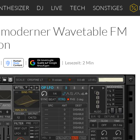
NTHESIZER
DJ
LIVE
TECH
SONSTIGES
 moderner Wavetable FM
son
|
|
|
Lesezeit: 2 Min