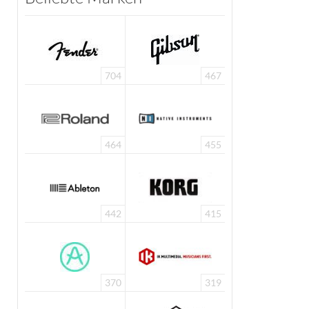
704
467
464
455
442
415
370
319