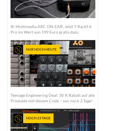
IK Multimedia ARC ON-EAR: Jetzt T-RackS 6
Pro im Wert von 199 Euro gratis dazu
NUR NOCH HEUTE
Teenage Engineering Deal: 30 % Rabatt auf alle
Produkte mit diesem Code – nur noch 2 Tage!
NOCH 23 TAGE