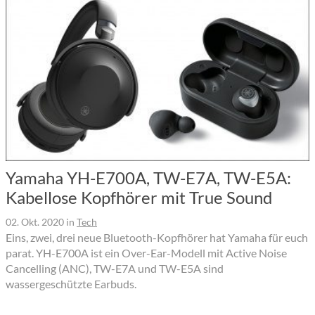
Yamaha YH-E700A, TW-E7A, TW-E5A:
Kabellose Kopfhörer mit True Sound
02. Okt. 2020
in
Tech
Eins, zwei, drei neue Bluetooth-Kopfhörer hat Yamaha für euch
parat. YH-E700A ist ein Over-Ear-Modell mit Active Noise
Cancelling (ANC), TW-E7A und TW-E5A sind
wassergeschützte Earbuds.