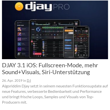
DJAY 3.1 iOS: Fullscreen-Mode, mehr
Sound+Visuals, Siri-Unterstützung
26. Apr. 2019
in
DJ
Algoriddim Djay setzt in seinem neuesten Funktionsupdate auf
neue Features, verbesserte Bedienbarkeit und Performance
und bringt frische Loops, Samples und Visuals von Top-
Producern mit.