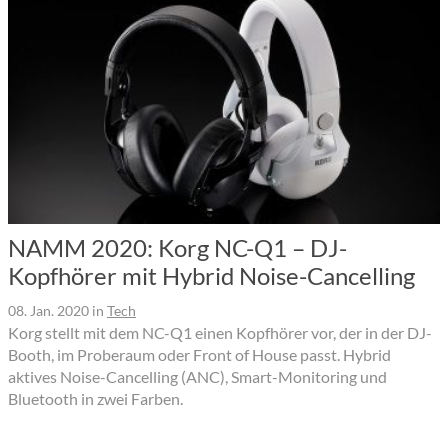
NAMM 2020: Korg NC-Q1 – DJ-
Kopfhörer mit Hybrid Noise-Cancelling
08. Jan. 2020
in
Tech
Korg stellt mit dem NC-Q1 einen Kopfhörer vor, der in der DJ-
Booth, im Proberaum oder Front of House passt. Hybrid
aktives Noise-Cancelling (ANC), Smart-Monitoring und
Bluetooth in zwei Farben.