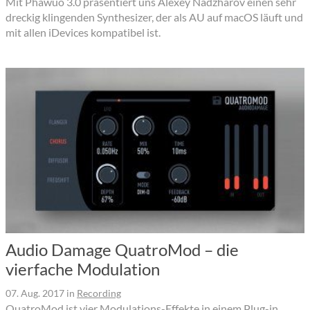
Mit Phawuo 3.0 präsentiert uns Alexey Nadzharov einen sehr
dreckig klingenden Synthesizer, der als AU auf macOS läuft und
mit allen iDevices kompatibel ist.
Audio Damage QuatroMod – die
vierfache Modulation
07. Aug. 2017
in
Recording
QuatroMod ist vier Modulations-Effekte in einem Plug-in.