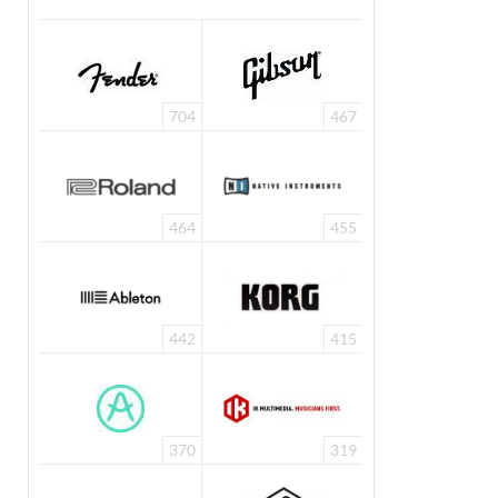
704
467
464
455
442
415
370
319