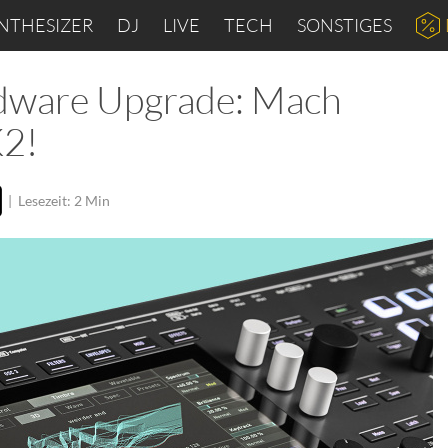
NTHESIZER
DJ
LIVE
TECH
SONSTIGES
rdware Upgrade: Mach
2!
|
Lesezeit: 2 Min