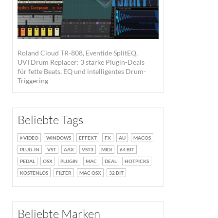
Roland Cloud TR-808, Eventide SplitEQ,
UVI Drum Replacer: 3 starke Plugin-Deals
für fette Beats, EQ und intelligentes Drum-
Triggering
Beliebte Tags
VIDEO
WINDOWS
EFFEKT
FX
AU
MACOS
PLUG-IN
VST
AAX
VST3
MIDI
64 BIT
PEDAL
OSX
PLUGIN
MAC
DEAL
HOTPICKS
KOSTENLOS
FILTER
MAC OSX
32 BIT
Beliebte Marken