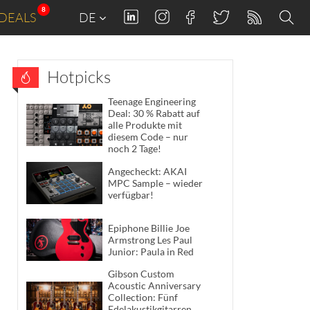
8
DEALS
DE
Hotpicks
Teenage Engineering
Deal: 30 % Rabatt auf
alle Produkte mit
diesem Code – nur
noch 2 Tage!
Angecheckt: AKAI
MPC Sample – wieder
verfügbar!
Epiphone Billie Joe
Armstrong Les Paul
Junior: Paula in Red
Gibson Custom
Acoustic Anniversary
Collection: Fünf
Edelakustikgitarren