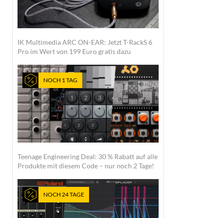
IK Multimedia ARC ON-EAR: Jetzt T-RackS 6
Pro im Wert von 199 Euro gratis dazu
NOCH 1 TAG
Teenage Engineering Deal: 30 % Rabatt auf alle
Produkte mit diesem Code – nur noch 2 Tage!
NOCH 24 TAGE