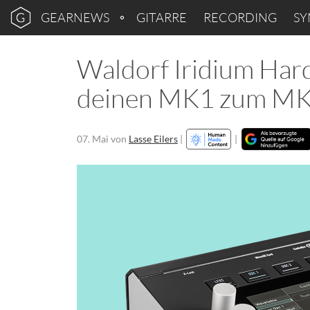
GEARNEWS
GITARRE
RECORDING
SY
Waldorf Iridium Ha
deinen MK1 zum MK
07. Mai
von
Lasse Eilers
|
|