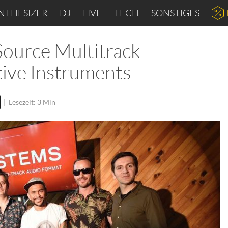
NTHESIZER
DJ
LIVE
TECH
SONSTIGES
ource Multitrack-
ive Instruments
|
Lesezeit: 3 Min