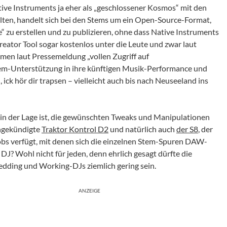
tive Instruments ja eher als „geschlossener Kosmos“ mit den
lten, handelt sich bei den Stems um ein Open-Source-Format,
“ zu erstellen und zu publizieren, ohne dass Native Instruments
eator Tool sogar kostenlos unter die Leute und zwar laut
men laut Pressemeldung „vollen Zugriff auf
em-Unterstützung in ihre künftigen Musik-Performance und
ick hör dir trapsen – vielleicht auch bis nach Neuseeland ins
er in der Lage ist, die gewünschten Tweaks und Manipulationen
angekündigte
Traktor Kontrol D2
und natürlich auch
der S8
, der
obs verfügt, mit denen sich die einzelnen Stem-Spuren DAW-
DJ? Wohl nicht für jeden, denn ehrlich gesagt dürfte die
Wedding und Working-DJs ziemlich gering sein.
ANZEIGE