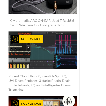
IK Multimedia ARC ON-EAR: Jetzt T-RackS 6
Pro im Wert von 199 Euro gratis dazu
NOCH 22 TAGE
Roland Cloud TR-808, Eventide SplitEQ,
UVI Drum Replacer: 3 starke Plugin-Deals
für fette Beats, EQ und intelligentes Drum-
Triggering
NOCH 23 TAGE