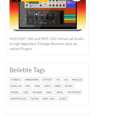
UAD EMT 140 und EMT 250: Universal Audio
bringt legendäre Vintage-Reverbs jetzt als
native Plugins
Beliebte Tags
VIDEO
WINDOWS
EFFEKT
FX
AU
MACOS
PLUG-IN
VST
AAX
VST3
MIDI
64 BIT
PEDAL
OSX
PLUGIN
MAC
DEAL
HOTPICKS
KOSTENLOS
FILTER
MAC OSX
32 BIT