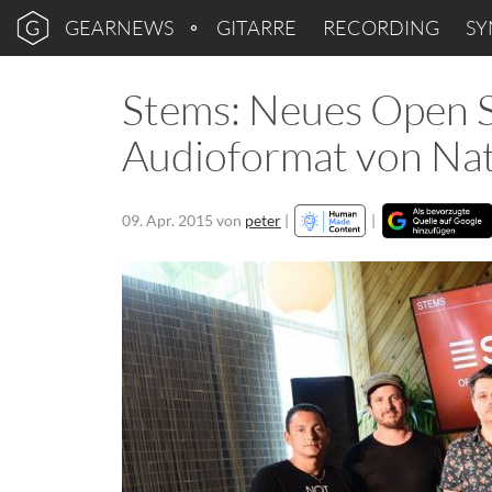
GEARNEWS
GITARRE
RECORDING
SY
Stems: Neues Open S
Audioformat von Nat
09. Apr. 2015
von
peter
|
|