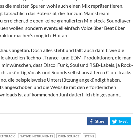
ss die meisten Spuren wohl auch einen Mix repräsentieren.
gt tatsächlich das Potenzial, die Tür zum Mainstream
u erreichen, die eben keine granulierten Ministeck-Soundlayer
uen wollen, sondern eventuell einfach Voice über Beat über
raktor machen’s möglich. Hut ab.
chaus angetan. Doch alles steht und fällt auch damit, wie die
 die aktuellen Techno-, Trance- und EDM-Produktionen, die man
h mir wünschen, dass Disco, Funk, Soul und R&B-Labels, ja Rock-
ch zukünftig Vocals und Sounds selbst aus älteren Club-Tracks
uno, die beispielsweise Unterstützung angekündigt haben,
its angeschoben und die Website mit den erforderlichen
nloads ist auf kommenden Juni datiert. Ich bin gespannt.
LTITRACK
NATIVE INSTRUMENTS
OPEN SOURCE
STEMS