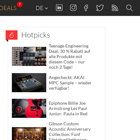
7
DEALS
DE
Hotpicks
Teenage Engineering
Deal: 30 % Rabatt auf
alle Produkte mit
diesem Code – nur
noch 2 Tage!
Angecheckt: AKAI
MPC Sample – wieder
verfügbar!
Epiphone Billie Joe
Armstrong Les Paul
Junior: Paula in Red
Gibson Custom
Acoustic Anniversary
Collection: Fünf
Edelakustikgitarren