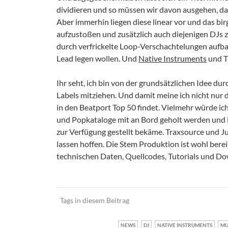
dividieren und so müssen wir davon ausgehen, da
Aber immerhin liegen diese linear vor und das bir
aufzustoßen und zusätzlich auch diejenigen DJs z
durch verfrickelte Loop-Verschachtelungen aufba
Lead legen wollen. Und
Native Instruments
und T
Ihr seht, ich bin von der grundsätzlichen Idee dur
Labels mitziehen. Und damit meine ich nicht nur
in den Beatport Top 50 findet. Vielmehr würde ic
und Popkataloge mit an Bord geholt werden und i
zur Verfügung gestellt bekäme. Traxsource und J
lassen hoffen. Die Stem Produktion ist wohl bere
technischen Daten, Quellcodes, Tutorials und Dow
Tags in diesem Beitrag
NEWS
DJ
NATIVE INSTRUMENTS
MU