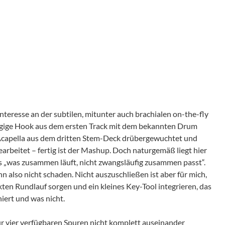
Interesse an der subtilen, mitunter auch brachialen on-the-fly
ängige Hook aus dem ersten Track mit dem bekannten Drum
 Acapella aus dem dritten Stem-Deck drübergewuchtet und
arbeitet – fertig ist der Mashup. Doch naturgemäß liegt hier
ss „was zusammen läuft, nicht zwangsläufig zusammen passt“.
also nicht schaden. Nicht auszuschließen ist aber für mich,
kten Rundlauf sorgen und ein kleines Key-Tool integrieren, das
iert und was nicht.
ur vier verfügbaren Spuren nicht komplett auseinander