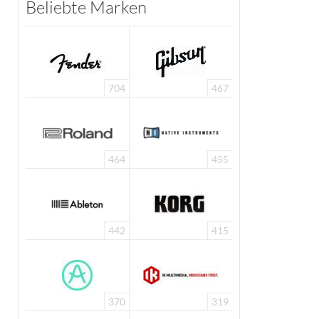
Beliebte Marken
704
467
464
455
442
415
370
319