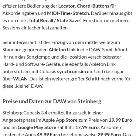
effizientere Bedienung der
Locator
,
Chord-Buttons
für
Akkordeingaben und
MIDI-Time-Stretch
. Darüber hinaus gibt
es nun eine „
Total Recall / State Save
“-Funktion, um mehrere
Sessions einfacher festzuhalten.
Sehr interessant ist der Einzug von dem mittlerweile zum
Standard gehörenden
Ableton Link
in die DAW. Somit könnt
ihr nun das Songtempo und die -position verschiedenster
Hard- und Software-Geräte, die ebenfalls Ableton Link
unterstützen, mit Cubasis
synchronisieren
. Und das sogar
über
WLAN
. Das ist ein weiterer großer Schritt nach vorne für
diese „kleine“ DAW.
Preise und Daten zur DAW von Steinberg
Steinberg Cubasis 3.4 erhaltet ihr zurzeit in einer
Angebotsphase im
Apple App Store
zum Preis von
29,99 Euro
und im
Google Play Store
zahlt ihr
17,99 Euro
. Ansonten
kosten die Apps
49,99 Euro
beziehungsweise
29,99 Euro
. Das