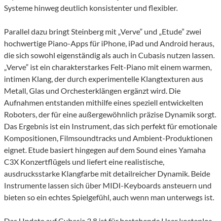
Systeme hinweg deutlich konsistenter und flexibler.
Parallel dazu bringt Steinberg mit „Verve” und „Etude” zwei
hochwertige Piano-Apps für iPhone, iPad und Android heraus,
die sich sowohl eigenständig als auch in Cubasis nutzen lassen.
„Verve” ist ein charakterstarkes Felt-Piano mit einem warmen,
intimen Klang, der durch experimentelle Klangtexturen aus
Metall, Glas und Orchesterklängen ergänzt wird. Die
Aufnahmen entstanden mithilfe eines speziell entwickelten
Roboters, der für eine außergewöhnlich präzise Dynamik sorgt.
Das Ergebnis ist ein Instrument, das sich perfekt für emotionale
Kompositionen, Filmsoundtracks und Ambient-Produktionen
eignet. Etude basiert hingegen auf dem Sound eines Yamaha
C3X Konzertflügels und liefert eine realistische,
ausdrucksstarke Klangfarbe mit detailreicher Dynamik. Beide
Instrumente lassen sich über MIDI-Keyboards ansteuern und
bieten so ein echtes Spielgefühl, auch wenn man unterwegs ist.
Das Update auf Cubasis 3.8 ist für bestehende User kostenlos