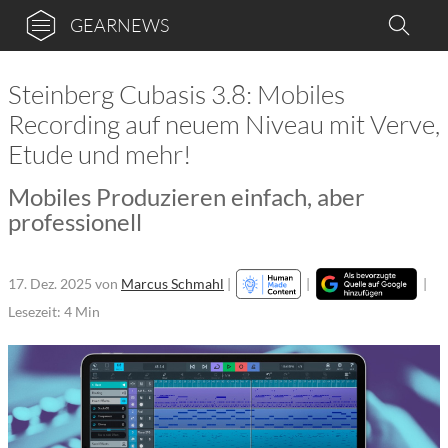
GEARNEWS
Steinberg Cubasis 3.8: Mobiles
Recording auf neuem Niveau mit Verve,
Etude und mehr!
Mobiles Produzieren einfach, aber
professionell
17. Dez. 2025
von
Marcus Schmahl
|
|
|
Lesezeit: 4 Min