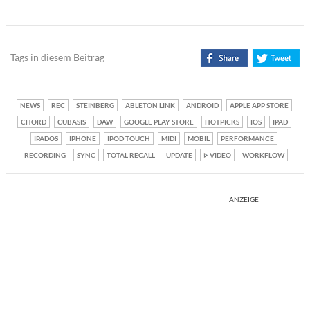
Tags in diesem Beitrag
NEWS
REC
STEINBERG
ABLETON LINK
ANDROID
APPLE APP STORE
CHORD
CUBASIS
DAW
GOOGLE PLAY STORE
HOTPICKS
IOS
IPAD
IPADOS
IPHONE
IPOD TOUCH
MIDI
MOBIL
PERFORMANCE
RECORDING
SYNC
TOTAL RECALL
UPDATE
VIDEO
WORKFLOW
ANZEIGE