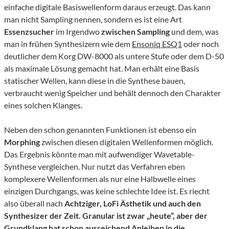
einfache digitale Basiswellenform daraus erzeugt. Das kann
man nicht Sampling nennen, sondern es ist eine Art
Essenzsucher
im Irgendwo
zwischen
Sampling
und dem, was
man in frühen Synthesizern wie dem
Ensoniq ESQ1
oder noch
deutlicher dem Korg DW-8000 als untere Stufe oder dem D-50
als maximale Lösung gemacht hat. Man erhält eine Basis
statischer Wellen, kann diese in die Synthese bauen,
verbraucht wenig Speicher und behält dennoch den Charakter
eines solchen Klanges.
Neben den schon genannten Funktionen ist ebenso ein
Morphing
zwischen diesen digitalen Wellenformen möglich.
Das Ergebnis könnte man mit aufwendiger Wavetable-
Synthese vergleichen. Nur nutzt das Verfahren eben
komplexere Wellenformen als nur eine Halbwelle eines
einzigen Durchgangs, was keine schlechte Idee ist. Es riecht
also überall nach
Achtziger, LoFi Ästhetik und auch den
Synthesizer der Zeit. Granular ist zwar „heute“, aber der
Grundklang hat schon ausreichend Anleihen in die