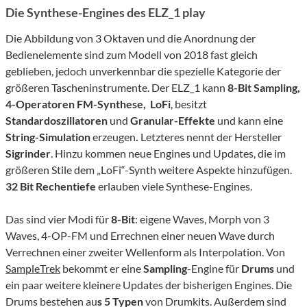
Die Synthese-Engines des ELZ_1 play
Die Abbildung von 3 Oktaven und die Anordnung der
Bedienelemente sind zum Modell von 2018 fast gleich
geblieben, jedoch unverkennbar die spezielle Kategorie der
größeren Tascheninstrumente. Der ELZ_1 kann
8-Bit Sampling,
4-Operatoren FM-Synthese, LoFi
, besitzt
Standardoszillatoren
und
Granular-Effekte
und kann eine
String-Simulation
erzeugen
.
Letzteres nennt der Hersteller
Sigrinder
. Hinzu kommen neue Engines und Updates, die im
größeren Stile dem „LoFi“-Synth weitere Aspekte hinzufügen.
32 Bit Rechentiefe
erlauben viele Synthese-Engines.
Das sind vier Modi für
8-Bit
: eigene Waves, Morph von 3
Waves, 4-OP-FM und Errechnen einer neuen Wave durch
Verrechnen einer zweiter Wellenform als Interpolation. Von
SampleTrek
bekommt er eine
Sampling
-Engine für
Drums
und
ein paar weitere kleinere Updates der bisherigen Engines. Die
Drums bestehen au
s 5 Typen
von Drumkits. Außerdem sind