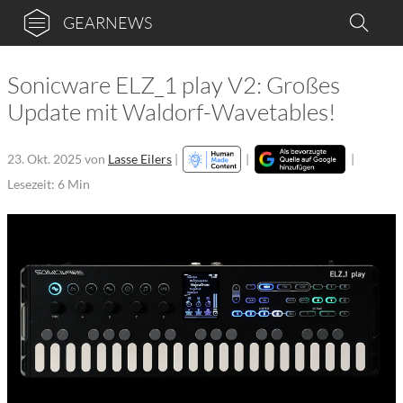
GEARNEWS
Sonicware ELZ_1 play V2: Großes
Update mit Waldorf-Wavetables!
23. Okt. 2025
von
Lasse Eilers
|
|
|
Lesezeit: 6 Min