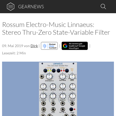
GEARNEWS
Rossum Electro-Music Linnaeus:
Stereo Thru-Zero State-Variable Filter
09. Mai 2019
von
Dirk
|
|
|
Lesezeit: 2 Min