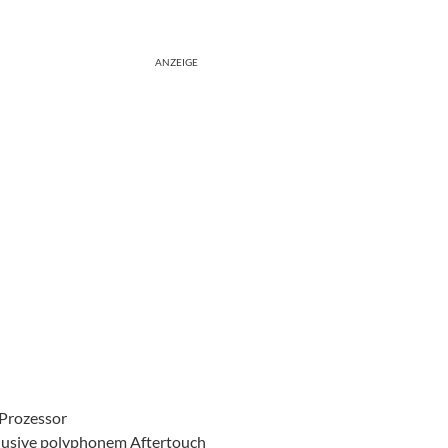
ANZEIGE
-Prozessor
lusive polyphonem Aftertouch