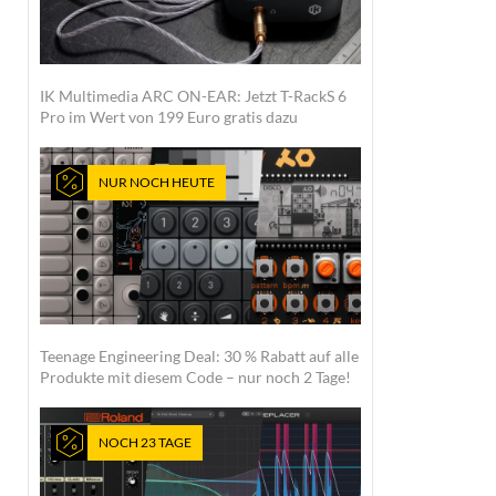
IK Multimedia ARC ON-EAR: Jetzt T-RackS 6
Pro im Wert von 199 Euro gratis dazu
NUR NOCH HEUTE
Teenage Engineering Deal: 30 % Rabatt auf alle
Produkte mit diesem Code – nur noch 2 Tage!
NOCH 23 TAGE