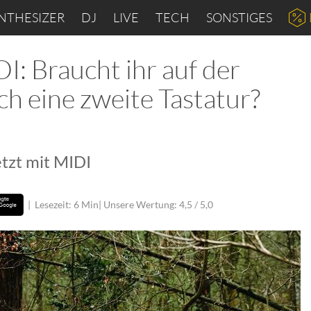
NTHESIZER
DJ
LIVE
TECH
SONSTIGES
: Braucht ihr auf der
h eine zweite Tastatur?
etzt mit MIDI
|
Lesezeit: 6 Min
| Unsere Wertung: 4,5 / 5,0