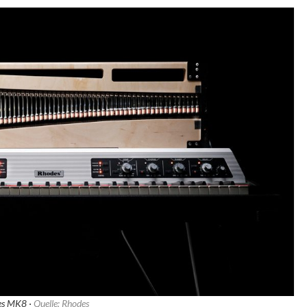
es MK8 ·
Quelle: Rhodes