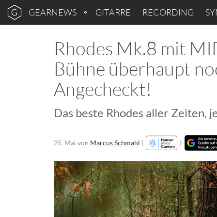
GEARNEWS
GITARRE
RECORDING
SY
Rhodes Mk.8 mit MIDI
Bühne überhaupt noc
Angecheckt!
Das beste Rhodes aller Zeiten, j
25. Mai
von
Marcus Schmahl
|
|