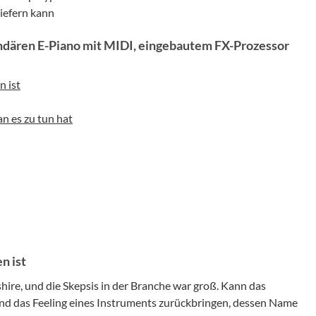
liefern kann
ndären E-Piano mit MIDI, eingebautem FX-Prozessor
 ist
n es zu tun hat
n ist
ire, und die Skepsis in der Branche war groß. Kann das
nd das Feeling eines Instruments zurückbringen, dessen Name