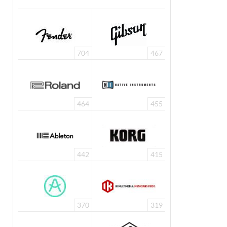
704
467
464
455
442
415
370
319