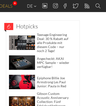
8
DEALS
DE
Hotpicks
Teenage Engineering
Deal: 30 % Rabatt auf
alle Produkte mit
diesem Code – nur
noch 2 Tage!
Angecheckt: AKAI
MPC Sample – wieder
verfügbar!
Epiphone Billie Joe
Armstrong Les Paul
Junior: Paula in Red
Gibson Custom
Acoustic Anniversary
Collection: Fünf
Edelakustikgitarren