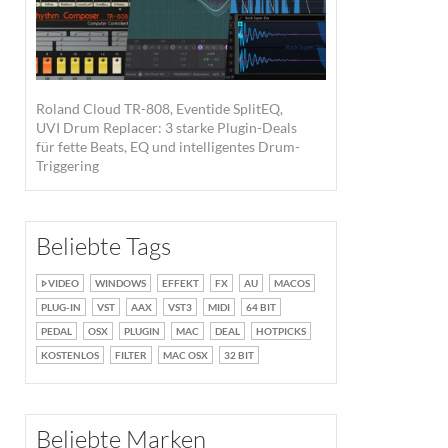
Roland Cloud TR-808, Eventide SplitEQ,
UVI Drum Replacer: 3 starke Plugin-Deals
für fette Beats, EQ und intelligentes Drum-
Triggering
Beliebte Tags
VIDEO
WINDOWS
EFFEKT
FX
AU
MACOS
PLUG-IN
VST
AAX
VST3
MIDI
64 BIT
PEDAL
OSX
PLUGIN
MAC
DEAL
HOTPICKS
KOSTENLOS
FILTER
MAC OSX
32 BIT
Beliebte Marken