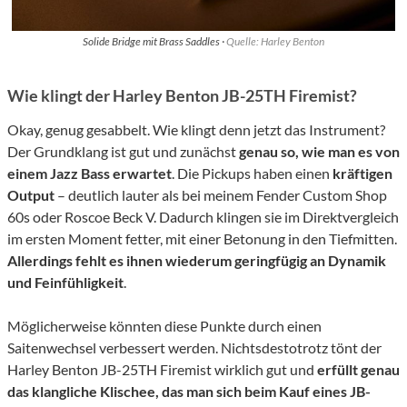
Solide Bridge mit Brass Saddles ·
Quelle: Harley Benton
Wie klingt der Harley Benton JB-25TH Firemist?
Okay, genug gesabbelt. Wie klingt denn jetzt das Instrument?
Der Grundklang ist gut und zunächst
genau so, wie man es von
einem Jazz Bass erwartet
. Die Pickups haben einen
kräftigen
Output
– deutlich lauter als bei meinem Fender Custom Shop
60s oder Roscoe Beck V. Dadurch klingen sie im Direktvergleich
im ersten Moment fetter, mit einer Betonung in den Tiefmitten.
Allerdings fehlt es ihnen wiederum geringfügig an Dynamik
und Feinfühligkeit
.
Möglicherweise könnten diese Punkte durch einen
Saitenwechsel verbessert werden. Nichtsdestotrotz tönt der
Harley Benton JB-25TH Firemist wirklich gut und
erfüllt genau
das klangliche Klischee, das man sich beim Kauf eines JB-