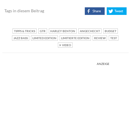
Tags in diesem Beitrag
TIPPS & TRICKS
GTR
HARLEY BENTON
ANGECHECKT
BUDGET
JAZZ BASS
LIMITED EDITION
LIMITIERTE EDITION
REVIEW
TEST
VIDEO
ANZEIGE