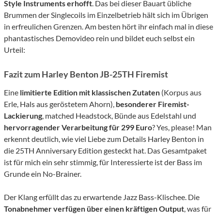
Style Instruments erhofft
. Das bei dieser Bauart übliche
Brummen der Singlecoils im Einzelbetrieb hält sich im Übrigen
in erfreulichen Grenzen. Am besten hört ihr einfach mal in diese
phantastisches Demovideo rein und bildet euch selbst ein
Urteil:
Fazit zum Harley Benton JB-25TH Firemist
Eine
limitierte Edition mit klassischen Zutaten
(Korpus aus
Erle, Hals aus geröstetem Ahorn),
besonderer Firemist-
Lackierung
, matched Headstock, Bünde aus Edelstahl und
hervorragender Verarbeitung für 299 Euro
? Yes, please! Man
erkennt deutlich, wie viel Liebe zum Details Harley Benton in
die 25TH Anniversary Edition gesteckt hat. Das Gesamtpaket
ist für mich ein sehr stimmig, für Interessierte ist der Bass im
Grunde ein No-Brainer.
Der Klang erfüllt das zu erwartende Jazz Bass-Klischee. Die
Tonabnehmer verfügen über einen kräftigen Output
, was für