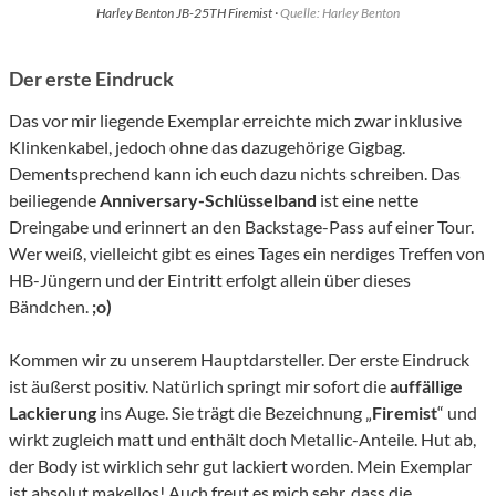
Harley Benton JB-25TH Firemist ·
Quelle: Harley Benton
Der erste Eindruck
Das vor mir liegende Exemplar erreichte mich zwar inklusive
Klinkenkabel, jedoch ohne das dazugehörige Gigbag.
Dementsprechend kann ich euch dazu nichts schreiben. Das
beiliegende
Anniversary-Schlüsselband
ist eine nette
Dreingabe und erinnert an den Backstage-Pass auf einer Tour.
Wer weiß, vielleicht gibt es eines Tages ein nerdiges Treffen von
HB-Jüngern und der Eintritt erfolgt allein über dieses
Bändchen.
;o)
Kommen wir zu unserem Hauptdarsteller. Der erste Eindruck
ist äußerst positiv. Natürlich springt mir sofort die
auffällige
Lackierung
ins Auge. Sie trägt die Bezeichnung „
Firemist
“ und
wirkt zugleich matt und enthält doch Metallic-Anteile. Hut ab,
der Body ist wirklich sehr gut lackiert worden. Mein Exemplar
ist absolut makellos! Auch freut es mich sehr, dass die