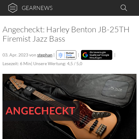
GEARNEWS
Angecheckt: Harley Benton JB-25TH
Firemist Jazz Bass
03. Apr. 2023
von
stephan
|
|
|
Lesezeit: 6 Min
| Unsere Wertung: 4,5 / 5,0