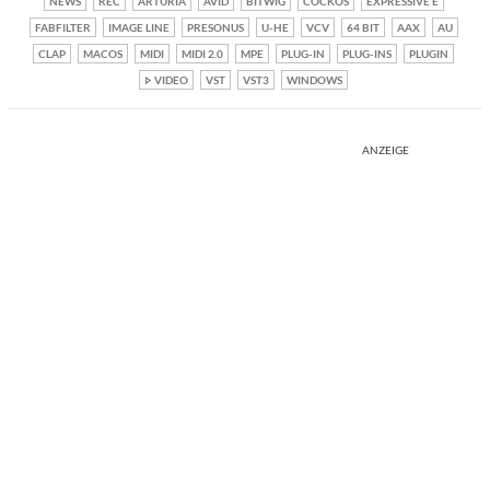
NEWS
REC
ARTURIA
AVID
BITWIG
COCKOS
EXPRESSIVE E
FABFILTER
IMAGE LINE
PRESONUS
U-HE
VCV
64 BIT
AAX
AU
CLAP
MACOS
MIDI
MIDI 2.0
MPE
PLUG-IN
PLUG-INS
PLUGIN
VIDEO
VST
VST3
WINDOWS
ANZEIGE