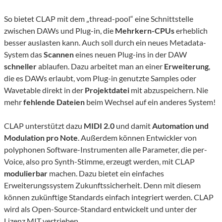
So bietet CLAP mit dem „thread-pool“ eine Schnittstelle
zwischen DAWs und Plug-in, die
Mehrkern-CPUs
erheblich
besser auslasten kann. Auch soll durch ein neues Metadata-
System das
Scannen
eines neuen Plug-ins in der DAW
schneller
ablaufen. Dazu arbeitet man an einer
Erweiterung
,
die es DAWs erlaubt, vom Plug-in genutzte Samples oder
Wavetable direkt in der
Projektdatei
mit abzuspeichern. Nie
mehr
fehlende Dateien
beim Wechsel auf ein anderes System!
CLAP unterstützt dazu
MIDI 2.0
und damit
Automation und
Modulation pro Note
. Außerdem können Entwickler von
polyphonen Software-Instrumenten alle Parameter, die per-
Voice, also pro Synth-Stimme, erzeugt werden, mit CLAP
modulierbar
machen. Dazu bietet ein einfaches
Erweiterungssystem Zukunftssicherheit. Denn mit diesem
können zukünftige Standards einfach integriert werden. CLAP
wird als Open-Source-Standard entwickelt und unter der
Lizenz
MIT
vertrieben.