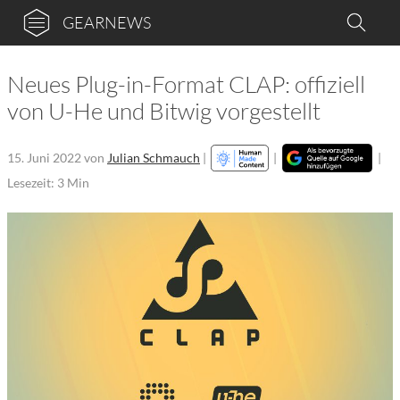
GEARNEWS
Neues Plug-in-Format CLAP: offiziell
von U-He und Bitwig vorgestellt
15. Juni 2022
von
Julian Schmauch
|
|
|
Lesezeit: 3 Min