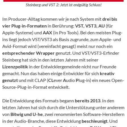
Steinberg und VST 2: Jetzt ist endgültig Schluss!
Im Producer-Alltag kommen wir je nach System mit
drei bis
vier Plug-in-Formaten
in Berührung:
VST, VST3, AU
(für
Apple-Systeme) und
AAX
(in Pro Tools). Bei den meisten Plug-
ins liegt jedoch VST/VST3 als Basis zugrunde, zum Apple- und
Avid-Format wird (vereinfacht gesagt) meist nur noch ein
entsprechender Wrapper
genutzt. Und VST/VST3-Erfinder
Steinberg hat sich in den letzten Jahren mit seiner
Lizenzpolitik
in der Entwicklergemeinde nicht nur Freunde
gemacht. Nun das haben einige Entwickler für sich
kreativ
genutzt
und mit CLAP (
CL
ever
A
udio
P
lug-in) ein neues Open-
Source-Plug-in-Format entwickelt.
Die Entwicklung des Formats begann
bereits 2013
. In den
letzten Jahren hat sich durch die Unterstützung unter anderem
von
Bitwig und U-he
, zwei renommierten Software-Herstellern
in der Audio-Branche, diese Entwicklung
beschleunigt
. Und