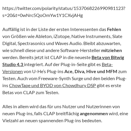
https://twitter.com/polarity/status/1537068226990981123?
s=20&t=0wNrc5QoOmYw1Y1CXvjAHg
Auffällig ist in der Liste der ersten Interessenten das
Fehlen
von Größen wie Ableton, iZotope, Native Instruments, Slate
Digital, Spectrasonics und Waves Audio. Bleibt abzuwarten,
wie schnell diese und andere Software-Hersteller
mitziehen
werden. Bereits jetzt ist CLAP in die neueste
Beta von Bitwig
Studio 4.3
integriert. Auf der Plug-in-Seite gibt es
Beta-
Versionen
von U-He’s Plug-ins
Ace, Diva, Hive und MFM
zum
Testen. Auch vom Freeware-Synth Surge und den beiden Plug-
ins
ChowTape und BYOD von Chowdhury DSP
gibt es erste
Betas von CLAP zum Testen.
Alles in allem wird das für uns Nutzer und Nutzerinnen von
neuen Plug-ins, falls CLAP breitflächig
angenommen
wird, eine
Vielzahl an neuen spannenden Plug-ins bedeuten.