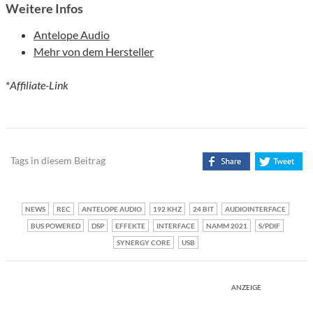
Weitere Infos
Antelope Audio
Mehr von dem Hersteller
*
Affiliate-Link
Tags in diesem Beitrag
NEWS
REC
ANTELOPE AUDIO
192 KHZ
24 BIT
AUDIOINTERFACE
BUS POWERED
DSP
EFFEKTE
INTERFACE
NAMM 2021
S/PDIF
SYNERGY CORE
USB
ANZEIGE