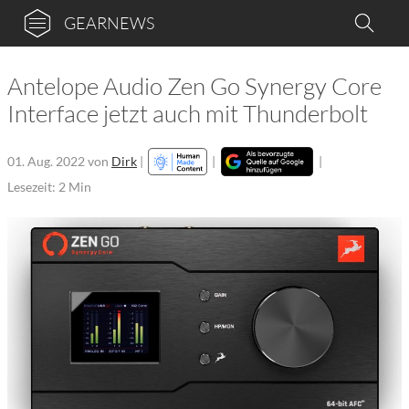
GEARNEWS
Antelope Audio Zen Go Synergy Core
Interface jetzt auch mit Thunderbolt
01. Aug. 2022
von
Dirk
|
|
|
Lesezeit: 2 Min