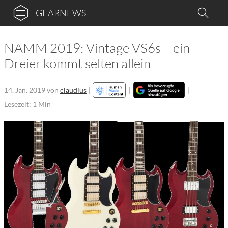
GEARNEWS
NAMM 2019: Vintage VS6s – ein
Dreier kommt selten allein
14. Jan. 2019
von
claudius
|
|
|
Lesezeit: 1 Min