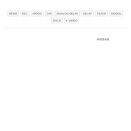
NEWS
REC
MOOG
500
ANALOG DELAY
DELAY
FILTER
MODUL
RACK
VIDEO
ANZEIGE