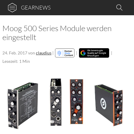
GEARNEWS
Moog 500 Series Module werden
eingestellt
24. Feb. 2017
von
claudius
|
|
|
Lesezeit: 1 Min