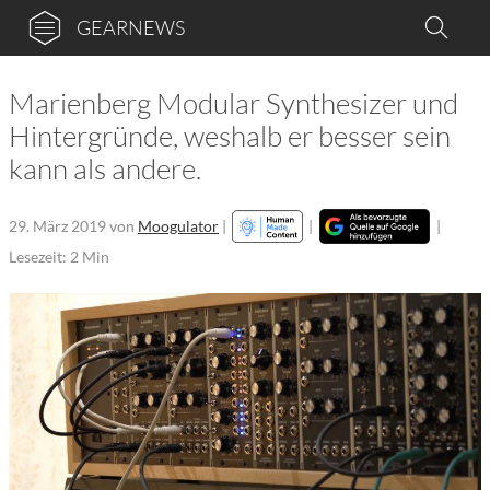
GEARNEWS
Marienberg Modular Synthesizer und
Hintergründe, weshalb er besser sein
kann als andere.
29. März 2019
von
Moogulator
|
|
|
Lesezeit: 2 Min