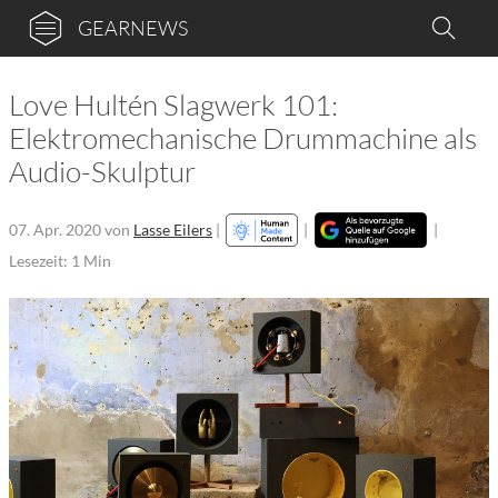
GEARNEWS
Love Hultén Slagwerk 101:
Elektromechanische Drummachine als
Audio-Skulptur
07. Apr. 2020
von
Lasse Eilers
|
|
|
Lesezeit: 1 Min