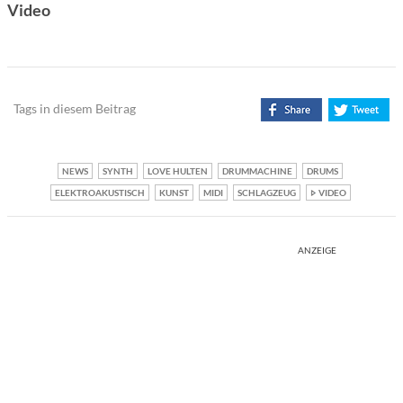
Video
Tags in diesem Beitrag
NEWS
SYNTH
LOVE HULTEN
DRUMMACHINE
DRUMS
ELEKTROAKUSTISCH
KUNST
MIDI
SCHLAGZEUG
VIDEO
ANZEIGE