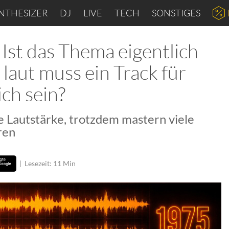
NTHESIZER
DJ
LIVE
TECH
SONSTIGES
Ist das Thema eigentlich
 laut muss ein Track für
ich sein?
ie Lautstärke, trotzdem mastern viele
ren
|
Lesezeit: 11 Min