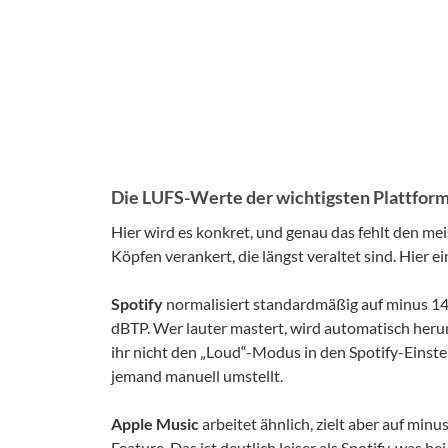
Die LUFS-Werte der wichtigsten Plattfor
Hier wird es konkret, und genau das fehlt den me
Köpfen verankert, die längst veraltet sind. Hier e
Spotify
normalisiert standardmäßig auf minus 14
dBTP. Wer lauter mastert, wird automatisch herun
ihr nicht den „Loud“-Modus in den Spotify-Einstel
jemand manuell umstellt.
Apple Music
arbeitet ähnlich, zielt aber auf min
Feature. Das ist deutlich leiser als Spotify, was 