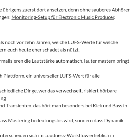
lte übrigens zuerst dort ansetzen, denn ohne sauberes Abhören
ungen:
Monitoring-Setup für Electronic Music Producer
.
s noch vor zehn Jahren, welche LUFS-Werte für welche
ern euch heute eher schadet als nützt.
rmalisieren die Lautstärke automatisch, lauter mastern bringt
h Plattform, ein universeller LUFS-Wert für alle
chiedliche Dinge, wer das verwechselt, riskiert hörbare
ung
d Transienten, das hört man besonders bei Kick und Bass in
dass Mastering bedeutungslos wird, sondern dass Dynamik
nterscheiden sich im Loudness-Workflow erheblich in