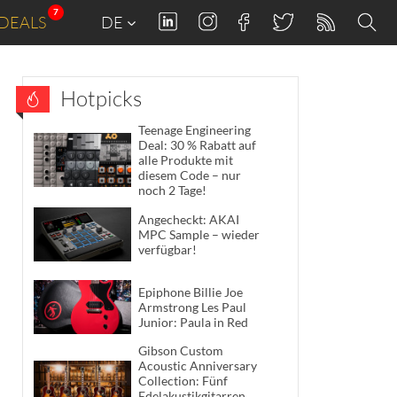
7
DEALS
DE
Hotpicks
Teenage Engineering
Deal: 30 % Rabatt auf
alle Produkte mit
diesem Code – nur
noch 2 Tage!
Angecheckt: AKAI
MPC Sample – wieder
verfügbar!
Epiphone Billie Joe
Armstrong Les Paul
Junior: Paula in Red
Gibson Custom
Acoustic Anniversary
Collection: Fünf
Edelakustikgitarren