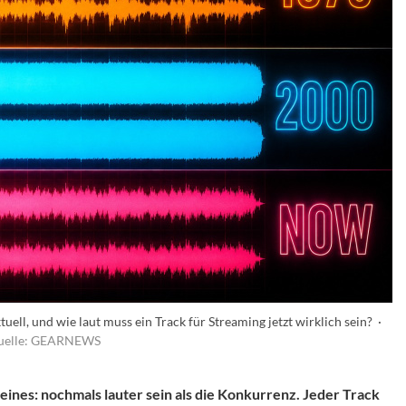
ell, und wie laut muss ein Track für Streaming jetzt wirklich sein? ·
uelle: GEARNEWS
eines: nochmals lauter sein als die Konkurrenz. Jeder Track