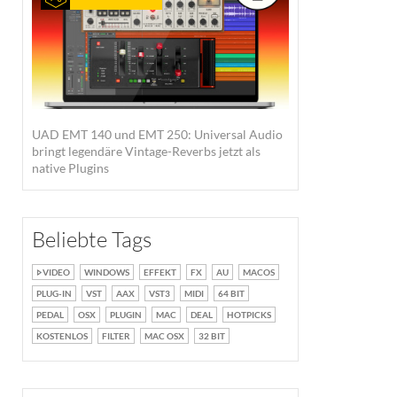
UAD EMT 140 und EMT 250: Universal Audio
bringt legendäre Vintage-Reverbs jetzt als
native Plugins
Beliebte Tags
VIDEO
WINDOWS
EFFEKT
FX
AU
MACOS
PLUG-IN
VST
AAX
VST3
MIDI
64 BIT
PEDAL
OSX
PLUGIN
MAC
DEAL
HOTPICKS
KOSTENLOS
FILTER
MAC OSX
32 BIT