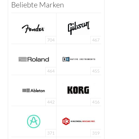
Beliebte Marken
704
467
464
455
442
416
371
319