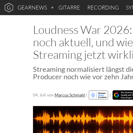
GEARNEWS
GITARRE
RECORDING
SY
Loudness War 2026: 
noch aktuell, und wie
Streaming jetzt wirkl
Streaming normalisiert längst d
Producer noch wie vor zehn Jah
04. Juli
von
Marcus Schmahl
|
|