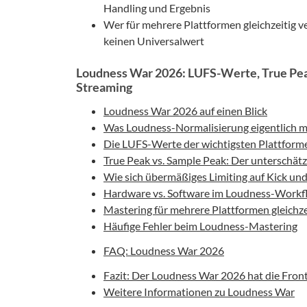
Handling und Ergebnis
Wer für mehrere Plattformen gleichzeitig 
keinen Universalwert
Loudness War 2026: LUFS-Werte, True Peak
Streaming
Loudness War 2026 auf einen Blick
Was Loudness-Normalisierung eigentlich 
Die LUFS-Werte der wichtigsten Plattfor
True Peak vs. Sample Peak: Der unterschät
Wie sich übermäßiges Limiting auf Kick und
Hardware vs. Software im Loudness-Work
Mastering für mehrere Plattformen gleichze
Häufige Fehler beim Loudness-Mastering
FAQ: Loudness War 2026
Fazit: Der Loudness War 2026 hat die Fron
Weitere Informationen zu Loudness War