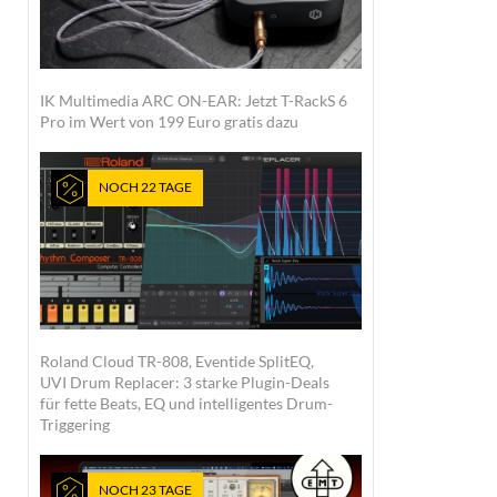
IK Multimedia ARC ON-EAR: Jetzt T-RackS 6
Pro im Wert von 199 Euro gratis dazu
NOCH 22 TAGE
Roland Cloud TR-808, Eventide SplitEQ,
UVI Drum Replacer: 3 starke Plugin-Deals
für fette Beats, EQ und intelligentes Drum-
Triggering
NOCH 23 TAGE