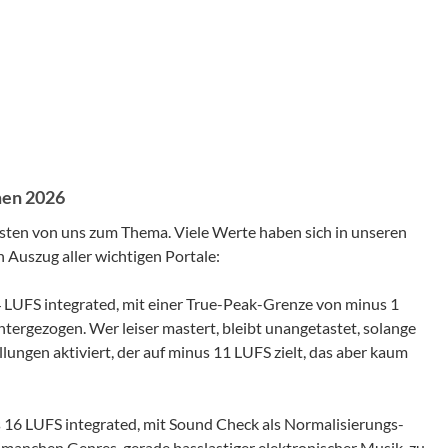
men 2026
isten von uns zum Thema. Viele Werte haben sich in unseren
in Auszug aller wichtigen Portale:
 LUFS integrated, mit einer True-Peak-Grenze von minus 1
tergezogen. Wer leiser mastert, bleibt unangetastet, solange
lungen aktiviert, der auf minus 11 LUFS zielt, das aber kaum
us 16 LUFS integrated, mit Sound Check als Normalisierungs-
bei manchen Genres, gerade basslastiger elektronischer Musik, zu