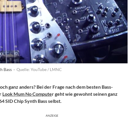
th Bass ·
Quelle: YouTube / LMNC
doch ganz anders? Bei der Frage nach dem besten Bass-
er
Look Mum No Compute
r geht wie gewohnt seinen ganz
4 SID Chip Synth Bass selbst.
ANZEIGE