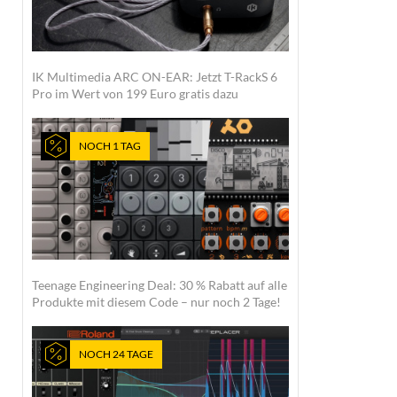
IK Multimedia ARC ON-EAR: Jetzt T-RackS 6
Pro im Wert von 199 Euro gratis dazu
NOCH 1 TAG
Teenage Engineering Deal: 30 % Rabatt auf alle
Produkte mit diesem Code – nur noch 2 Tage!
NOCH 24 TAGE