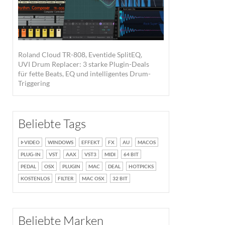
Roland Cloud TR-808, Eventide SplitEQ,
UVI Drum Replacer: 3 starke Plugin-Deals
für fette Beats, EQ und intelligentes Drum-
Triggering
Beliebte Tags
VIDEO
WINDOWS
EFFEKT
FX
AU
MACOS
PLUG-IN
VST
AAX
VST3
MIDI
64 BIT
PEDAL
OSX
PLUGIN
MAC
DEAL
HOTPICKS
KOSTENLOS
FILTER
MAC OSX
32 BIT
Beliebte Marken