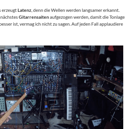
s erzeugt
Latenz
, denn die Wellen werden langsamer erkannt.
 nächstes
Gitarrensaiten
aufgezogen werden, damit die Tonlage
besser ist, vermag ich nicht zu sagen. Auf jeden Fall applaudiere