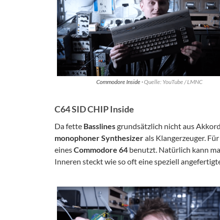
Commodore Inside ·
Quelle: YouTube / LMNC
C64 SID CHIP Inside
Da fette
Basslines
grundsätzlich nicht aus Akkord
monophoner Synthesizer
als Klangerzeuger. Fü
eines
Commodore 64
benutzt. Natürlich kann man
Inneren steckt wie so oft eine speziell angefertig