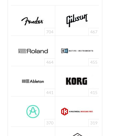
704
467
464
455
441
415
370
319