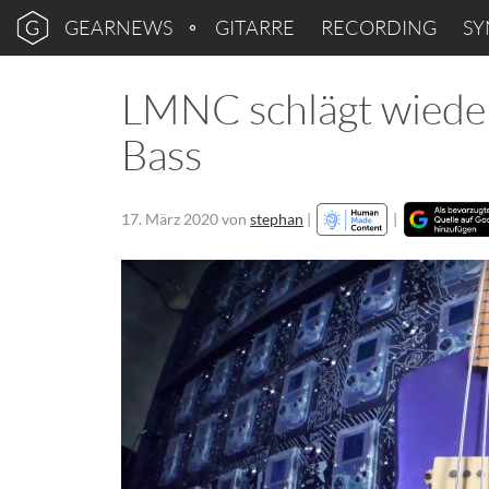
GEARNEWS
GITARRE
RECORDING
SY
LMNC schlägt wieder
Bass
17. März 2020
von
stephan
|
|