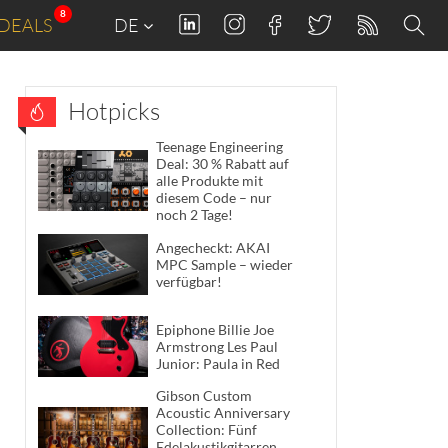
8
DEALS
DE
Hotpicks
Teenage Engineering
Deal: 30 % Rabatt auf
alle Produkte mit
diesem Code – nur
noch 2 Tage!
Angecheckt: AKAI
MPC Sample – wieder
verfügbar!
Epiphone Billie Joe
Armstrong Les Paul
Junior: Paula in Red
Gibson Custom
Acoustic Anniversary
Collection: Fünf
Edelakustikgitarren