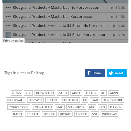
Tags in diesem Beitrag
NEWS
REC
KLEVGRÄND
64 BIT
APPLE
ATTACK
AU
AUV3
BRICKWALL
DRY/WET
EFFEKT
EQUALIZER
FX
IPAD
ITUNES STORE
KOMPRESSOR
LOOKAHEAD
MAC
MAXIMIZER
MIX
OSX
PLUG-IN
RATIO
RELEASE
SOUNDS
UPDATE
VIDEO
VST
WINDOWS