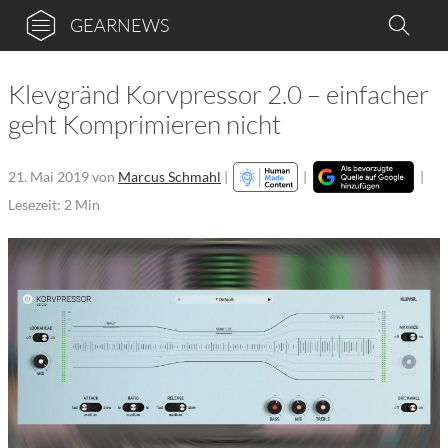
GEARNEWS
Klevgränd Korvpressor 2.0 – einfacher
geht Komprimieren nicht
21. Mai 2019
von
Marcus Schmahl
|
|
|
Lesezeit: 2 Min