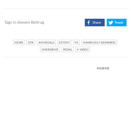
Tags in diesem Beitrag
NEWS
GTR
JHS PEDALS
EFFEKT
FX
NAMM 2017 (SOMMER)
OVERDRIVE
PEDAL
VIDEO
ANZEIGE