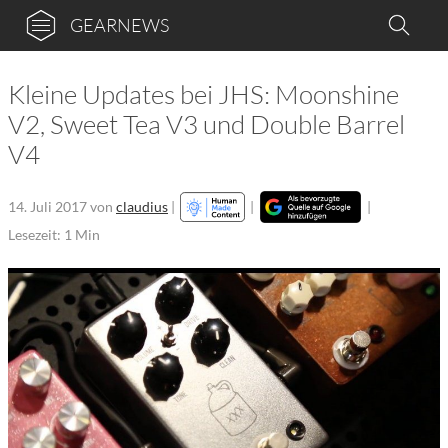
GEARNEWS
Kleine Updates bei JHS: Moonshine
V2, Sweet Tea V3 und Double Barrel
V4
14. Juli 2017
von
claudius
|
|
|
Lesezeit: 1 Min